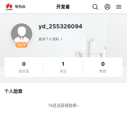
开发者
返
yd_255326094
回
更多个人资料
Lv.1
0
1
0
个
成长值
关注
粉丝
我
人
个人勋章
的
主
TA还没获得勋章~
开
页
发