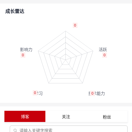
者
成长雷达
我
0
的
我
博
的
我
0
0
客
论
的
我
坛
圈
的
我
0
0
子
直
的
我
我
播
活
的
博客
关注
粉丝
我
动
关
的