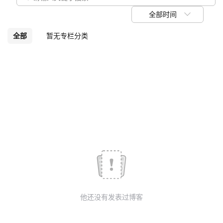
我
注
的
开
全部时间
的
Programs
发
全部
暂无专栏分类
支
者
持
学
我
堂
的
我
我
技
的
的
我
术
云
课
的
我
他还没有发表过博客
支
声
程
认
的
我