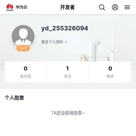
开发者
返
yd_255326094
回
更多个人资料
Lv.1
0
1
0
个
成长值
关注
粉丝
我
人
个人勋章
的
主
TA还没获得勋章~
开
页
发