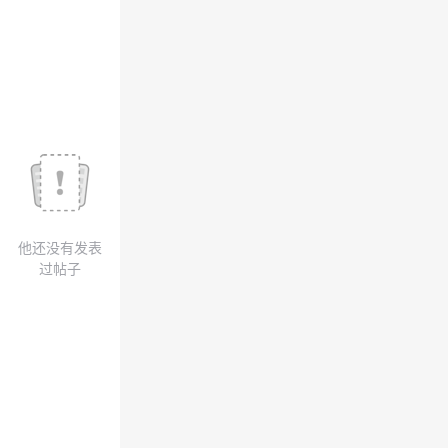
我
注
的
开
的
Programs
发
支
者
持
学
我
堂
他还没有发表
的
我
我
过帖子
技
的
的
我
术
云
课
的
我
支
声
程
认
的
我