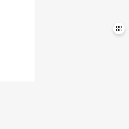
持
建
证
实
的
议
验
收
藏
退
出
登
录