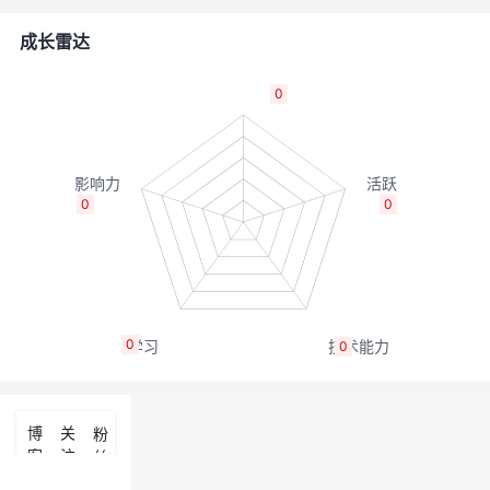
者
成长雷达
我
0
的
我
博
的
我
0
0
客
论
的
我
坛
圈
的
我
0
0
子
直
的
我
我
播
活
的
博
关
粉
客
注
丝
我
动
关
的