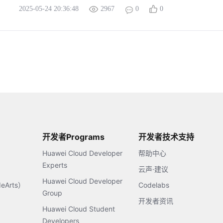
2025-05-24 20:36:48
2967
0
0
开发者Programs
开发者技术支持
Huawei Cloud Developer
帮助中心
Experts
云声·建议
Huawei Cloud Developer
Arts）
Codelabs
Group
开发者资讯
Huawei Cloud Student
Developers