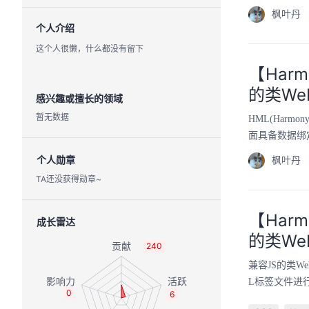
枫叶丹
个人介绍
这个人很懒，什么都没有留下
【Harm
的类We
感兴趣或擅长的领域
暂无数据
HML(Harm
面具备数据绑
个人勋章
枫叶丹
TA还没获得勋章~
【Harm
成长雷达
的类We
240
兼容JS的类W
L标签文件进行
0
6