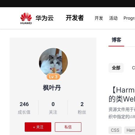
开发者
开发
活动
Prog
博客
全部
C
Lv.3
枫叶丹
【Harm
的类We
246
0
2
资源文件用于
成长值
关注
粉丝
织中指定的i
+ 关注
私信
CSS
Har