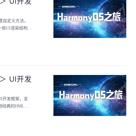
-＞ UI开发
构建自定义方法，
些UI渲染结构...
-＞ UI开发
UI开发框架，支
典的HML...