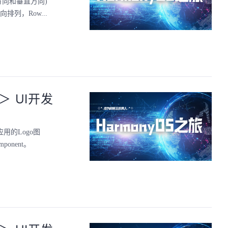
方向和垂直方向)
排列，Row...
-＞ UI开发
用的Logo图
ponent。