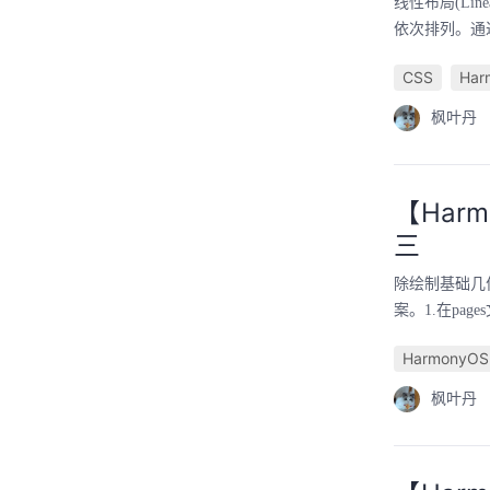
线性布局(Li
依次排列。通过
CSS
Har
枫叶丹
【Harm
三
除绘制基础几
案。1.在page
HarmonyOS
枫叶丹