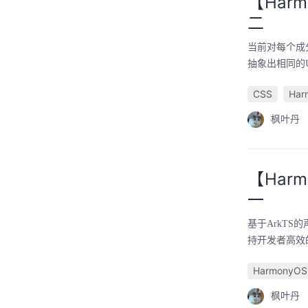
【Harm
二
当前对每个成
抽象出相同的UI
CSS
Har
枫叶丹
【Harm
一
基于ArkT
持开发者高效的
HarmonyOS
枫叶丹