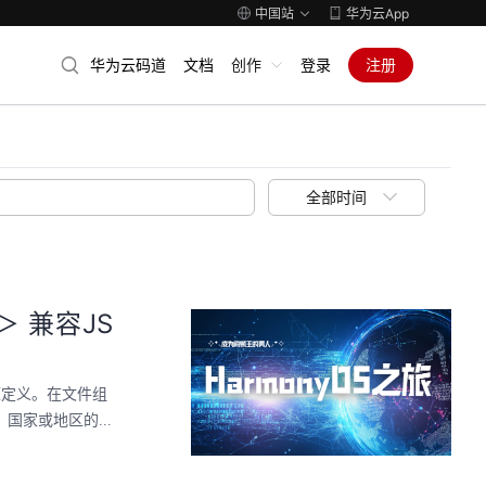
中国站
华为云App
华为云码道
文档
创作
登录
注册
全部时间
-＞ 兼容JS
源定义。在文件组
国家或地区的...