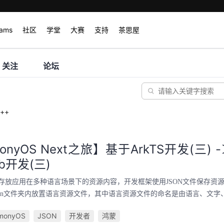
rams
社区
学堂
大赛
支持
茶思屋
关注
论坛
++
onyOS Next之旅】基于ArkTS开发(三) 
b开发(三)
存放应用在多种语言场景下的资源内容，开发框架使用JSON文件保存资
18n文件夹内放置语言资源文件，其中语言资源文件的命名是由语言、文字、
monyOS
JSON
开发者
鸿蒙