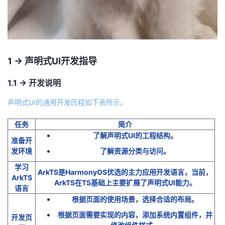
我
注
的
开
的
Programs
发
支
1 -> 声明式UI开发指导
者
1.1 -> 开发说明
持
学
声明式UI的通用开发历程如下表所示。
我
堂
任务
简介
的
我
我
了解声明式UI的工程结构。
准备开
发环境
了解资源分类与访问。
技
的
的
我
学习
ArkTS是HarmonyOS优选的主力应用开发语言，当前，
ArkTS
术
云
ArkTS在TS基础上主要扩展了声明式UI能力。
课
的
我
语言
根据页面的使用场景，选择合适的布局。
支
声
程
认
的
我
根据页面需要实现的内容，添加系统内置组件，并
开发页