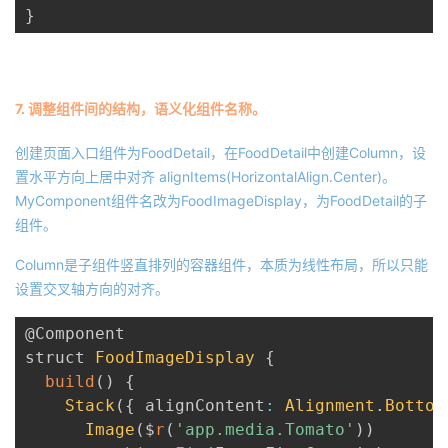
}
7. 调整组件间的结构，语义化组件名称。
创建页面入口组件为FoodDetail，在FoodDetail中创建Column，设
置水平方向上居中对齐 alignItems(HorizontalAlign.Center)。
MyComponent组件名改为FoodImageDisplay，为FoodDetail的子
组件。
Column是子组件竖直排列的容器组件，本质为线性布局，所以只能
设置交叉轴方向的对齐。
@Component
struct 
FoodImageDisplay
{
build
(
)
{
Stack
(
{
 alignContent
:
Alignment
.
Bottom
Image
(
$
r
(
'app.media.Tomato'
)
)