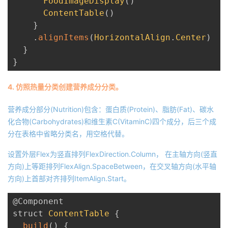
FoodImageDisplay
(
)
ContentTable
(
)
}
.
alignItems
(
HorizontalAlign
.
Center
)
}
}
4. 仿照热量分类创建营养成分分类。
营养成分部分(Nutrition)包含：蛋白质(Protein)、脂肪(Fat)、碳水
化合物(Carbohydrates)和维生素C(VitaminC)四个成分，后三个成
分在表格中省略分类名，用空格代替。
设置外层Flex为竖直排列FlexDirection.Column， 在主轴方向(竖直
方向)上等距排列FlexAlign.SpaceBetween，在交叉轴方向(水平轴
方向)上首部对齐排列ItemAlign.Start。
@Component
struct 
ContentTable
{
build
(
)
{