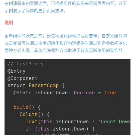
在创建基本的页面之后，可根据组件的状态来更新页面内容。以下
示例展示了简单的更新页面方法。
说明
更新组件的状态之前，请先初始化组件的成员变量。自定义组件的
成员变量可以通过本地初始化和在构造组件时通过构造参数初始化
两种方式实现，具体允许哪种方式取决于该变量所使用的装饰器。
// test3.ets
@Entry
@Component
struct 
ParentComp
{
@State
 isCountDown
:
boolean
=
true
build
(
)
{
Column
(
)
{
Text
(
this
.
isCountDown 
?
'Count Down'
if
(
this
.
isCountDown
)
{