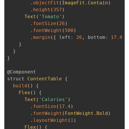
.
objectFit
(
ImageFit
.
Contain
)
.
height
(
357
)
Text
(
'Tomato'
)
.
fontSize
(
26
)
.
fontWeight
(
500
)
.
margin
(
{
 left
:
26
,
 bottom
:
17.4
}
}
}
}
@Component
struct 
ContentTable
{
build
(
)
{
Flex
(
)
{
Text
(
'Calories'
)
.
fontSize
(
17.4
)
.
fontWeight
(
FontWeight
.
Bold
)
.
layoutWeight
(
1
)
Flex
(
)
{