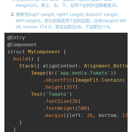
margin(20)，即上、右、下、左四个边的外边距都是20。
参数为{top?: Length, right?: Length, bottom?: Length,
left?:Length}，即分别指定四个边的边距，比如margin({ left:
26, bottom: 17.4 })，即左边距为26，下边距为17.4。
@Entry
@Component
struct 
MyComponent
{
build
(
)
{
Stack
(
{
 alignContent
:
Alignment
.
Bottom
Image
(
$
r
(
'app.media.Tomato'
)
)
.
objectFit
(
ImageFit
.
Contain
)
.
height
(
357
)
Text
(
'Tomato'
)
.
fontSize
(
26
)
.
fontWeight
(
500
)
.
margin
(
{
left
:
26
,
 bottom
:
17.
}
}