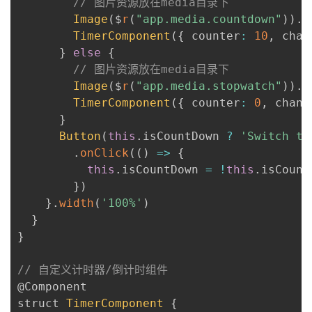
// 图片资源放在media目录下
Image
(
$
r
(
"app.media.countdown"
)
)
.
w
TimerComponent
(
{
 counter
:
10
,
 chan
}
else
{
// 图片资源放在media目录下
Image
(
$
r
(
"app.media.stopwatch"
)
)
.
w
TimerComponent
(
{
 counter
:
0
,
 chang
}
Button
(
this
.
isCountDown 
?
'Switch to
.
onClick
(
(
)
=
>
{
this
.
isCountDown 
=
!
this
.
isCount
}
)
}
.
width
(
'100%'
)
}
}
// 自定义计时器/倒计时组件
@Component
struct 
TimerComponent
{