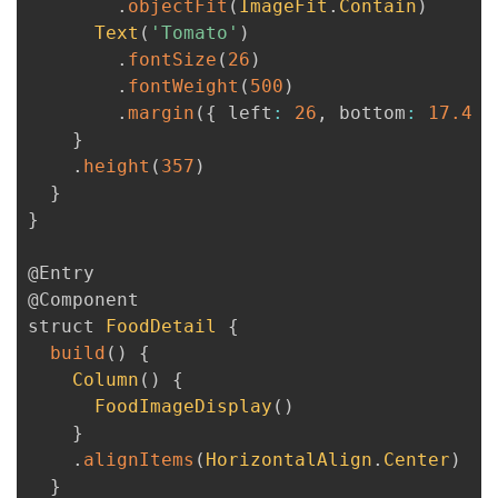
.
objectFit
(
ImageFit
.
Contain
)
Text
(
'Tomato'
)
.
fontSize
(
26
)
.
fontWeight
(
500
)
.
margin
(
{
 left
:
26
,
 bottom
:
17.4
}
}
.
height
(
357
)
}
}
@Entry
@Component
struct 
FoodDetail
{
build
(
)
{
Column
(
)
{
FoodImageDisplay
(
)
}
.
alignItems
(
HorizontalAlign
.
Center
)
}