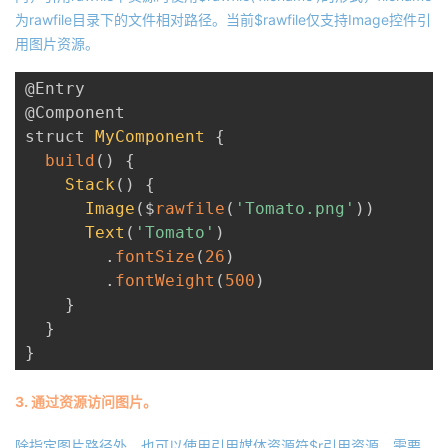
为rawfile目录下的文件相对路径。当前$rawfile仅支持Image控件引
用图片资源。
@Entry
@Component
struct 
MyComponent
{
build
(
)
{
Stack
(
)
{
Image
(
$
rawfile
(
'Tomato.png'
)
)
Text
(
'Tomato'
)
.
fontSize
(
26
)
.
fontWeight
(
500
)
}
}
}
3. 通过资源访问图片。
除指定图片路径外，也可以使用引用媒体资源符$r引用资源，需要