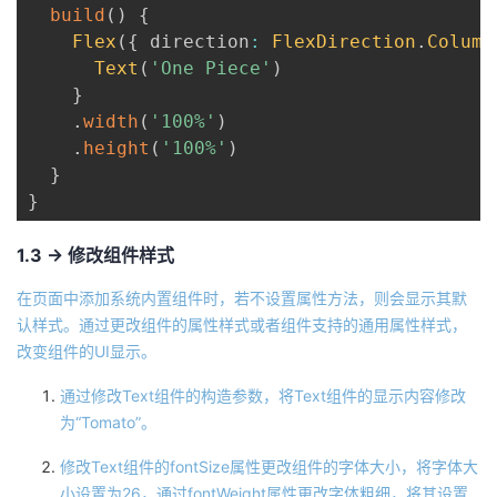
build
(
)
{
Flex
(
{
 direction
:
FlexDirection
.
Column
Text
(
'One Piece'
)
}
.
width
(
'100%'
)
.
height
(
'100%'
)
}
}
1.3 -> 修改组件样式
在页面中添加系统内置组件时，若不设置属性方法，则会显示其默
认样式。通过更改组件的属性样式或者组件支持的通用属性样式，
改变组件的UI显示。
通过修改Text组件的构造参数，将Text组件的显示内容修改
为“Tomato”。
修改Text组件的fontSize属性更改组件的字体大小，将字体大
小设置为26，通过fontWeight属性更改字体粗细，将其设置