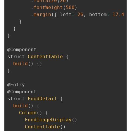
.
fontSize
(
26
)
.
fontWeight
(
500
)
.
margin
(
{
 left
:
26
,
 bottom
:
17.4
}
}
}
}
@Component
struct 
ContentTable
{
build
(
)
{
}
}
@Entry
@Component
struct 
FoodDetail
{
build
(
)
{
Column
(
)
{
FoodImageDisplay
(
)
ContentTable
(
)