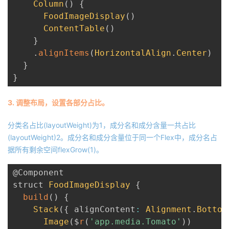
Column
(
)
{
FoodImageDisplay
(
)
ContentTable
(
)
}
.
alignItems
(
HorizontalAlign
.
Center
)
}
}
3. 调整布局，设置各部分占比。
分类名占比(layoutWeight)为1，成分名和成分含量一共占比
(layoutWeight)2。成分名和成分含量位于同一个Flex中，成分名占
据所有剩余空间flexGrow(1)。
@Component
struct 
FoodImageDisplay
{
build
(
)
{
Stack
(
{
 alignContent
:
Alignment
.
Bottom
Image
(
$
r
(
'app.media.Tomato'
)
)