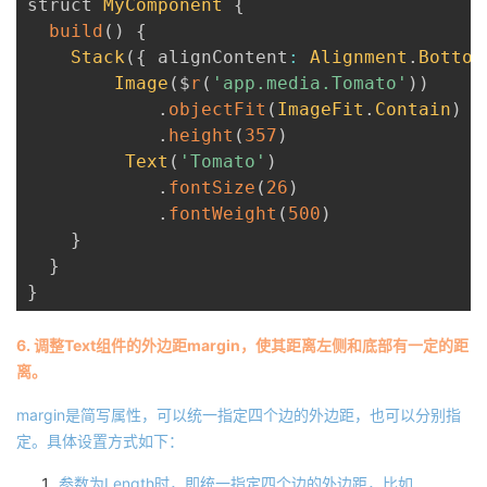
struct 
MyComponent
{
build
(
)
{
Stack
(
{
 alignContent
:
Alignment
.
Bottom
Image
(
$
r
(
'app.media.Tomato'
)
)
.
objectFit
(
ImageFit
.
Contain
)
.
height
(
357
)
Text
(
'Tomato'
)
.
fontSize
(
26
)
.
fontWeight
(
500
)
}
}
}
6. 调整Text组件的外边距margin，使其距离左侧和底部有一定的距
离。
margin是简写属性，可以统一指定四个边的外边距，也可以分别指
定。具体设置方式如下：
参数为Length时，即统一指定四个边的外边距，比如