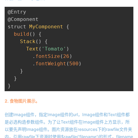
@Entry
@Component
struct 
MyComponent
{
build
(
)
{
Stack
(
)
{
Text
(
'Tomato'
)
.
fontSize
(
26
)
.
fontWeight
(
500
)
}
}
}
2. 食物图片展示。
创建Image组件，指定Image组件的url，Image组件和Text组件都
是必选构造参数组件。为了让Text组件在Image组件上方显示，所
以要先声明Image组件。图片资源放在resources下的rawfile文件夹
内，引用rawfile下资源时使用$rawfile('filename')的形式，filename