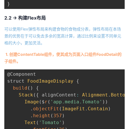
}
2.2 -> 构建Flex布局
可以使用Flex弹性布局来构建食物的食物成分表，弹性布局在本场
景的优势在于可以免去多余的宽高计算，通过比例来设置不同单元
格的大小，更加灵活。
1. 创建ContentTable组件，使其成为页面入口组件FoodDetail的
子组件。
@Component
struct 
FoodImageDisplay
{
build
(
)
{
Stack
(
{
 alignContent
:
Alignment
.
Bottom
Image
(
$
r
(
'app.media.Tomato'
)
)
.
objectFit
(
ImageFit
.
Contain
)
.
height
(
357
)
Text
(
'Tomato'
)