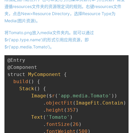
遵循resources文件夹的资源限定词的规则。右键resources文件
夹，点击New>Resource Directory，选择Resource Type为
Media(图片资源)。
将Tomato.png放入media文件夹内。就可以通过
$r('app.type.name')的形式引用应用资源，即
$r('app.media.Tomato')。
@Entry
@Component
struct 
MyComponent
{
build
(
)
{
Stack
(
)
{
Image
(
$
r
(
'app.media.Tomato'
)
)
.
objectFit
(
ImageFit
.
Contain
)
.
height
(
357
)
Text
(
'Tomato'
)
.
fontSize
(
26
)
.
fontWeight
(
500
)