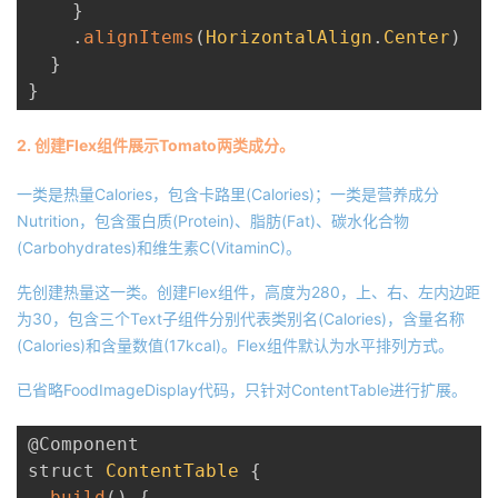
}
.
alignItems
(
HorizontalAlign
.
Center
)
}
}
2. 创建Flex组件展示Tomato两类成分。
一类是热量Calories，包含卡路里(Calories)；一类是营养成分
Nutrition，包含蛋白质(Protein)、脂肪(Fat)、碳水化合物
(Carbohydrates)和维生素C(VitaminC)。
先创建热量这一类。创建Flex组件，高度为280，上、右、左内边距
为30，包含三个Text子组件分别代表类别名(Calories)，含量名称
(Calories)和含量数值(17kcal)。Flex组件默认为水平排列方式。
已省略FoodImageDisplay代码，只针对ContentTable进行扩展。
@Component
struct 
ContentTable
{
build
(
)
{