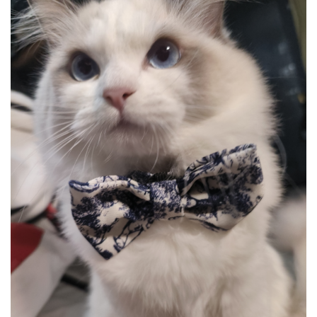
者
我
的
我
博
的
我
客
论
的
我
坛
圈
的
我
子
直
的
我
我
播
活
的
我
动
关
的