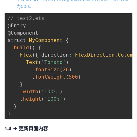
为500。
// test2.ets
@Entry
@Component
struct 
MyComponent
{
build
(
)
{
Flex
(
{
 direction
:
FlexDirection
.
Column
Text
(
'Tomato'
)
.
fontSize
(
26
)
.
fontWeight
(
500
)
}
.
width
(
'100%'
)
.
height
(
'100%'
)
}
}
1.4 -> 更新页面内容