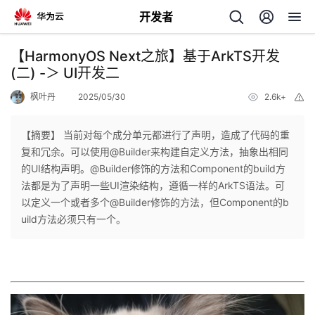
开发者
返
【HarmonyOS Next之旅】基于ArkTS开发
回
(二) -＞ UI开发二
枫叶丹
2025/05/30
2.6k+
举
报
【摘要】 当前对每个成分单元都进行了声明，造成了代码的重
复和冗余。可以使用@Builder来构建自定义方法，抽象出相同
个
的UI结构声明。@Builder修饰的方法和Component的build方
法都是为了声明一些UI渲染结构，遵循一样的ArkTS语法。可
我
人
以定义一个或者多个@Builder修饰的方法，但Component的b
uild方法必须只有一个。
的
主
开
页
发