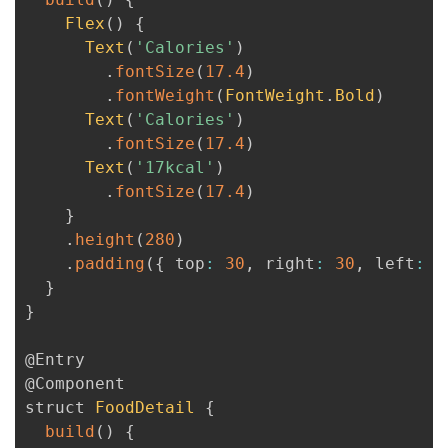
Flex
(
)
{
Text
(
'Calories'
)
.
fontSize
(
17.4
)
.
fontWeight
(
FontWeight
.
Bold
)
Text
(
'Calories'
)
.
fontSize
(
17.4
)
Text
(
'17kcal'
)
.
fontSize
(
17.4
)
}
.
height
(
280
)
.
padding
(
{
 top
:
30
,
 right
:
30
,
 left
:
3
}
}
@Entry
@Component
struct 
FoodDetail
{
build
(
)
{