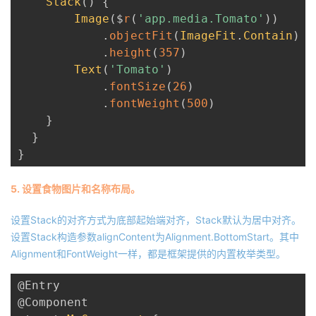
Stack
(
)
{
Image
(
$
r
(
'app.media.Tomato'
)
)
.
objectFit
(
ImageFit
.
Contain
)
.
height
(
357
)
Text
(
'Tomato'
)
.
fontSize
(
26
)
.
fontWeight
(
500
)
}
}
}
5. 设置食物图片和名称布局。
设置Stack的对齐方式为底部起始端对齐，Stack默认为居中对齐。
设置Stack构造参数alignContent为Alignment.BottomStart。其中
Alignment和FontWeight一样，都是框架提供的内置枚举类型。
@Entry
@Component