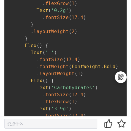
.
flexGrow
(
1
)
Text
(
'0.2g'
)
.
fontSize
(
17.4
)
}
.
layoutWeight
(
2
)
}
Flex
(
)
{
Text
(
' '
)
.
fontSize
(
17.4
)
.
fontWeight
(
FontWeight
.
Bold
)
.
layoutWeight
(
1
)
Flex
(
)
{
Text
(
'Carbohydrates'
)
.
fontSize
(
17.4
)
退
.
flexGrow
(
1
)
出
Text
(
'3.9g'
)
登
.
fontSize
(
17.4
)
录
}
.
layoutWeight
(
2
)