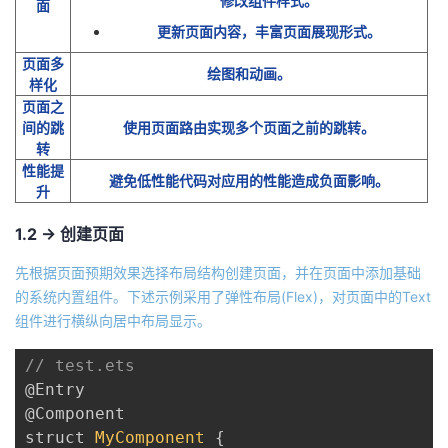
修改组件样式。
面
持
建
证
实
的
更新页面内容，丰富页面展现形式。
议
验
收
页面多
绘图和动画。
样化
页面之
藏
间的跳
使用页面路由实现多个页面之前的跳转。
转
性能提
避免低性能代码对应用的性能造成负面影响。
升
1.2 -> 创建页面
先根据页面预期效果选择布局结构创建页面，并在页面中添加基础
的系统内置组件。下述示例采用了弹性布局(Flex)，对页面中的Text
组件进行横纵向居中布局显示。
// test.ets
@Entry
@Component
struct 
MyComponent
{