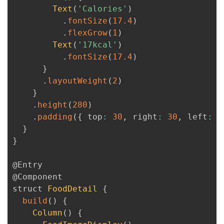
Text
(
'Calories'
)
.
fontSize
(
17.4
)
.
flexGrow
(
1
)
Text
(
'17kcal'
)
.
fontSize
(
17.4
)
}
.
layoutWeight
(
2
)
}
.
height
(
280
)
.
padding
(
{
 top
:
30
,
 right
:
30
,
 left
:
3
}
}
@Entry
@Component
struct 
FoodDetail
{
build
(
)
{
Column
(
)
{