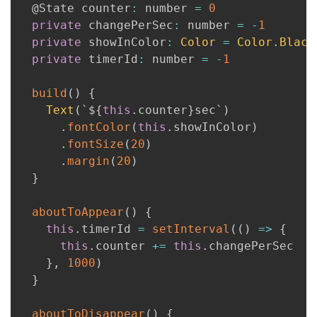
@State
 counter
:
 number 
=
0
private
 changePerSec
:
 number 
=
-
1
private
 showInColor
:
Color
=
Color
.
Black
private
 timerId
:
 number 
=
-
1
build
(
)
{
Text
(
`$
{
this
.
counter
}
sec`
)
.
fontColor
(
this
.
showInColor
)
.
fontSize
(
20
)
.
margin
(
20
)
}
aboutToAppear
(
)
{
this
.
timerId 
=
setInterval
(
(
)
=
>
{
this
.
counter 
+=
this
.
changePerSec

}
,
1000
)
}
aboutToDisappear
(
)
{