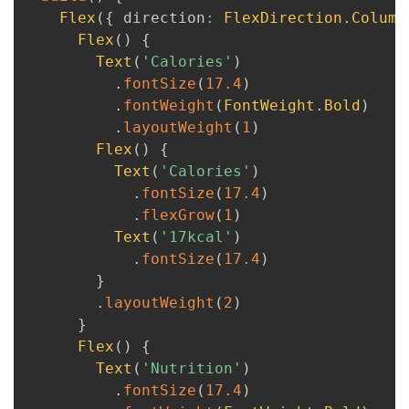
Flex
(
{
 direction
:
FlexDirection
.
Column
Flex
(
)
{
Text
(
'Calories'
)
.
fontSize
(
17.4
)
.
fontWeight
(
FontWeight
.
Bold
)
.
layoutWeight
(
1
)
Flex
(
)
{
Text
(
'Calories'
)
.
fontSize
(
17.4
)
.
flexGrow
(
1
)
Text
(
'17kcal'
)
.
fontSize
(
17.4
)
}
.
layoutWeight
(
2
)
}
Flex
(
)
{
Text
(
'Nutrition'
)
.
fontSize
(
17.4
)