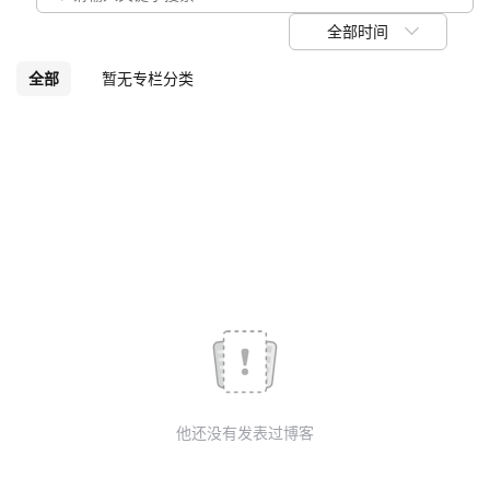
我
注
的
开
全部时间
的
Programs
发
全部
暂无专栏分类
支
者
持
学
我
堂
的
我
我
技
的
的
我
术
云
课
的
我
他还没有发表过博客
支
声
程
认
的
我