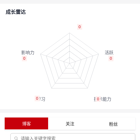
者
成长雷达
我
0
的
我
博
的
我
0
0
客
论
的
我
坛
圈
的
我
0
0
子
直
的
我
我
播
活
的
博客
关注
粉丝
我
动
关
的