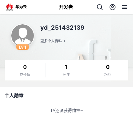
开发者
返
yd_251432139
回
更多个人资料
Lv.1
0
1
0
个
成长值
关注
粉丝
我
人
个人勋章
的
主
TA还没获得勋章~
开
页
发