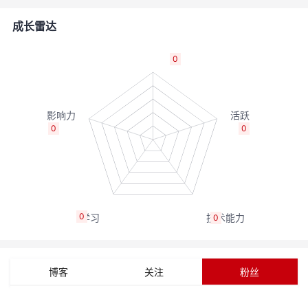
的
Programs
发
者
成长雷达
支
者
我
0
持
学
的
我
我
堂
博
的
我
0
0
的
我
客
论
的
我
我
技
的
坛
圈
的
我
的
我
0
0
术
云
子
直
的
我
课
的
我
支
声
播
活
的
程
认
的
我
博客
关注
粉丝
持
建
动
关
证
实
的