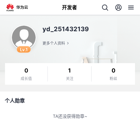
开发者
返
yd_251432139
回
更多个人资料
Lv.1
0
1
0
个
成长值
关注
粉丝
我
人
个人勋章
我
的
主
TA还没获得勋章~
我
的
开
页
我
的
开
发