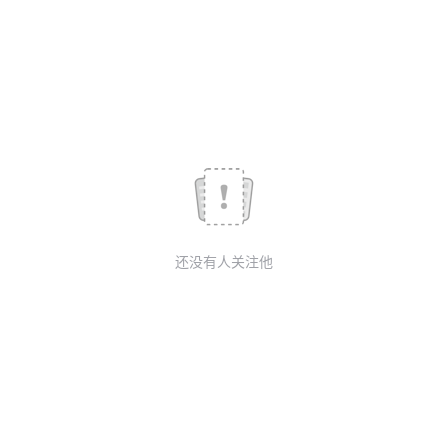
议
注
验
收
藏
还没有人关注他