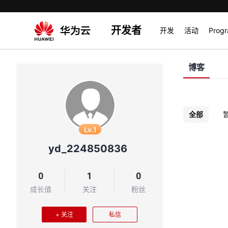
开发者
开发
活动
Prog
博客
全部
Lv.1
yd_224850836
0
1
0
成长值
关注
粉丝
+ 关注
私信