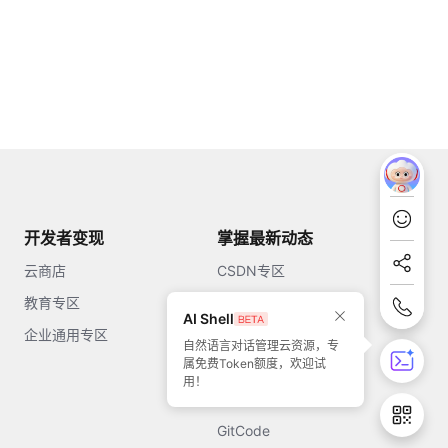
开发者变现
掌握最新动态
云商店
CSDN专区
教育专区
知乎
AI Shell
企业通用专区
开源中国
自然语言对话管理云资源，专
属免费Token额度，欢迎试
51CTO
用！
今日头条
GitCode