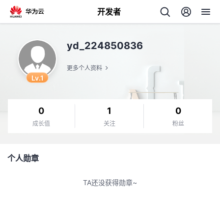
开发者
返
yd_224850836
回
更多个人资料
Lv.1
0
1
0
个
成长值
关注
粉丝
我
人
个人勋章
的
主
TA还没获得勋章~
开
页
发