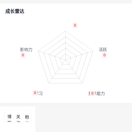
者
成长雷达
我
0
的
我
博
的
我
0
0
客
论
的
我
坛
圈
的
我
0
0
子
直
的
我
我
播
活
的
博
关
粉
客
注
丝
我
动
关
的