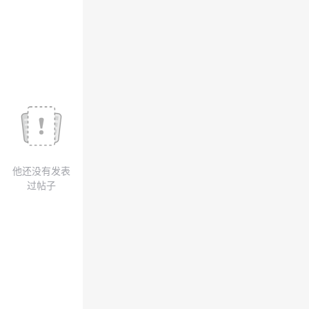
我
注
的
开
的
Programs
发
支
者
持
学
我
堂
他还没有发表
的
我
我
过帖子
技
的
的
我
术
云
课
的
我
支
声
程
认
的
我