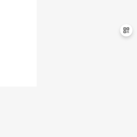
持
建
证
实
的
议
验
收
藏
退
出
登
录