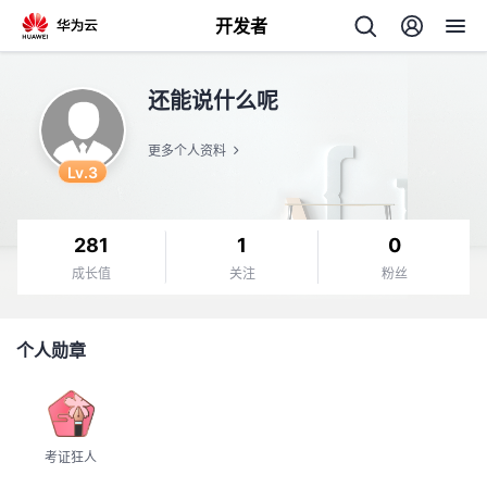
开发者
返
还能说什么呢
回
更多个人资料
Lv.3
281
1
0
个
成长值
关注
粉丝
我
人
个人勋章
我
的
主
我
的
开
页
考证狂人
我
的
开
发