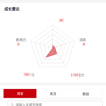
的
Programs
发
者
成长雷达
支
者
我
30
持
学
的
我
我
堂
博
的
我
0
6
的
我
客
论
的
我
我
技
的
坛
圈
的
我
的
我
120
125
术
云
子
直
的
我
课
的
我
支
声
播
活
的
程
认
的
我
博客
关注
粉丝
持
建
动
关
证
实
的