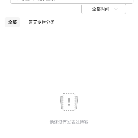
议
注
验
收
全部时间
藏
全部
暂无专栏分类
他还没有发表过博客