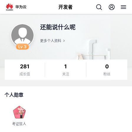
开发者
返
还能说什么呢
回
更多个人资料
Lv.3
281
1
0
个
成长值
关注
粉丝
我
人
个人勋章
的
主
开
页
考证狂人
发