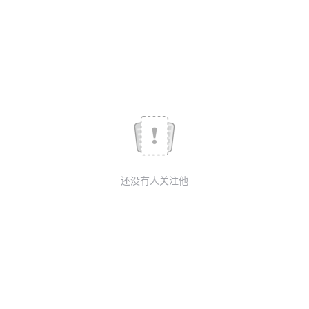
我
注
的
开
的
Programs
发
支
者
持
学
我
堂
还没有人关注他
的
我
我
技
的
的
我
术
云
课
的
我
支
声
程
认
的
我