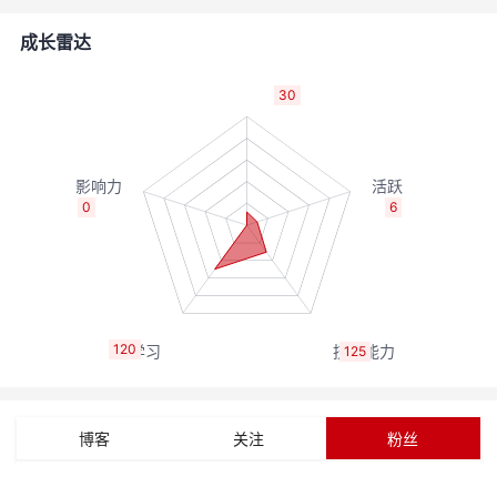
者
成长雷达
我
30
的
我
博
的
我
0
6
客
论
的
我
坛
圈
的
我
120
125
子
直
的
我
我
播
活
的
博客
关注
粉丝
我
动
关
的