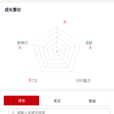
的
Programs
发
者
成长雷达
支
者
我
0
持
学
的
我
我
堂
博
的
我
0
3
的
我
客
论
的
我
我
技
的
坛
圈
的
我
的
我
0
0
术
云
子
直
的
我
课
的
我
支
声
播
活
的
程
认
的
我
博客
关注
粉丝
持
建
动
关
证
实
的