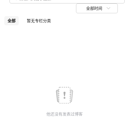
议
注
验
收
全部时间
藏
全部
暂无专栏分类
他还没有发表过博客