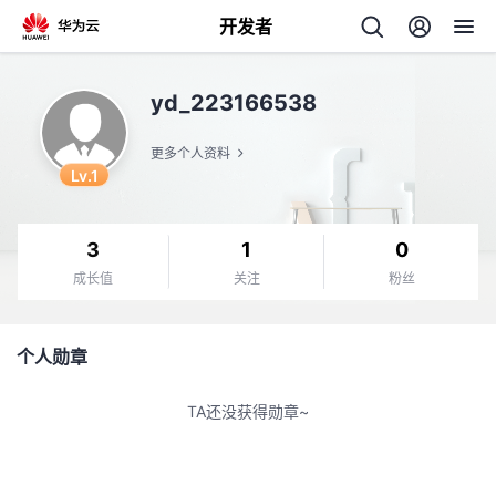
开发者
返
yd_223166538
回
更多个人资料
Lv.1
3
1
0
个
成长值
关注
粉丝
我
人
个人勋章
我
的
主
TA还没获得勋章~
我
的
开
页
我
的
开
发