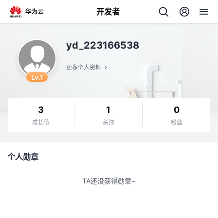
开发者
返
yd_223166538
回
更多个人资料
Lv.1
3
1
0
个
成长值
关注
粉丝
我
人
个人勋章
的
主
TA还没获得勋章~
开
页
发