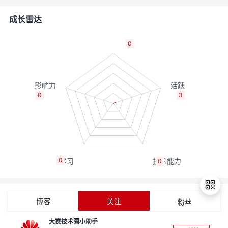
者
成长雷达
我
0
的
我
博
的
我
0
3
客
论
的
我
坛
圈
的
我
0
0
子
直
的
我
我
播
活
的
博客
关注
粉丝
我
动
关
的
大赛技术圈小助手
退