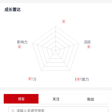
者
成长雷达
我
0
的
我
博
的
我
0
0
客
论
的
我
坛
圈
的
我
0
0
子
直
的
我
我
播
活
的
博客
关注
粉丝
我
动
关
的