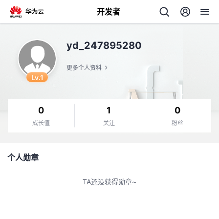
开发者
返
yd_247895280
回
更多个人资料
Lv.1
0
1
0
个
成长值
关注
粉丝
我
人
个人勋章
的
主
TA还没获得勋章~
开
页
发