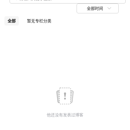
我
注
的
开
全部时间
的
Programs
发
全部
暂无专栏分类
支
者
持
学
我
堂
的
我
我
技
的
的
我
术
云
课
的
我
他还没有发表过博客
支
声
程
认
的
我