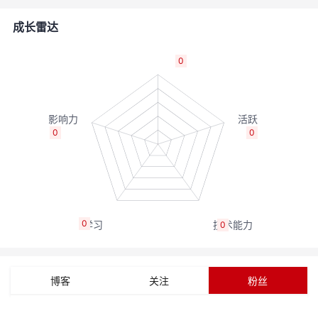
的
Programs
发
者
成长雷达
支
者
我
0
持
学
的
我
我
堂
博
的
我
0
0
的
我
客
论
的
我
我
技
的
坛
圈
的
我
的
我
0
0
术
云
子
直
的
我
课
的
我
支
声
播
活
的
程
认
的
我
博客
关注
粉丝
持
建
动
关
证
实
的