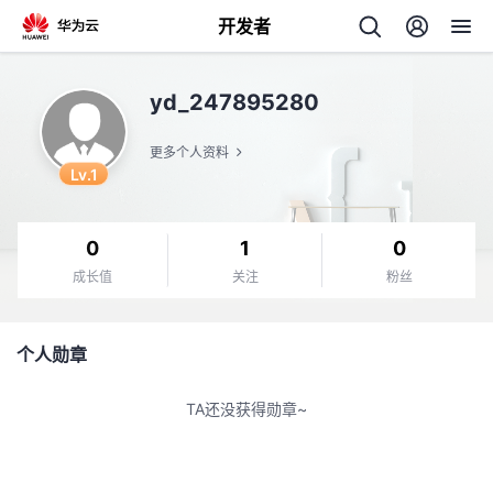
开发者
返
yd_247895280
回
更多个人资料
Lv.1
0
1
0
个
成长值
关注
粉丝
我
人
个人勋章
我
的
主
TA还没获得勋章~
我
的
开
页
我
的
开
发