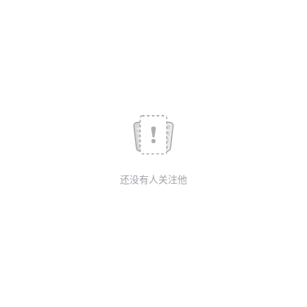
议
注
验
收
藏
还没有人关注他