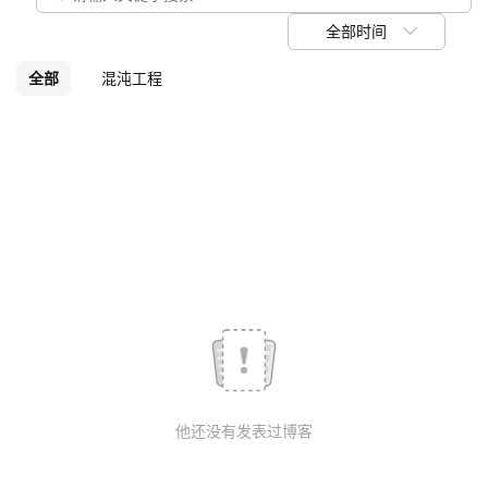
我
注
的
开
全部时间
的
Programs
发
全部
混沌工程
支
者
持
学
我
堂
的
我
我
技
的
的
我
术
云
课
的
我
他还没有发表过博客
支
声
程
认
的
我