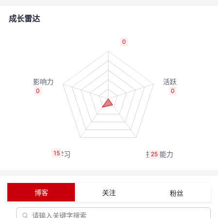
者
成长雷达
我
0
的
我
博
的
我
0
0
客
论
的
我
坛
圈
的
我
15
25
子
直
的
我
我
播
活
的
博客
关注
粉丝
我
动
关
的