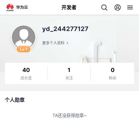
开发者
返
yd_244277127
回
更多个人资料
Lv.1
40
1
0
个
成长值
关注
粉丝
我
人
个人勋章
的
主
TA还没获得勋章~
开
页
发