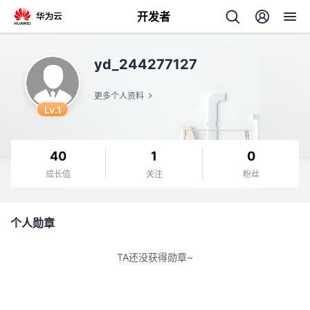
开发者
返
yd_244277127
回
更多个人资料
Lv.1
40
1
0
个
成长值
关注
粉丝
我
人
个人勋章
我
的
主
TA还没获得勋章~
我
的
开
页
我
的
开
发