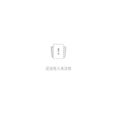
议
注
验
收
藏
还没有人关注他