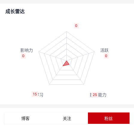
的
Programs
发
者
成长雷达
支
者
我
0
持
学
的
我
我
堂
博
的
我
0
0
的
我
客
论
的
我
我
技
的
坛
圈
的
我
的
我
15
25
术
云
子
直
的
我
课
的
我
支
声
播
活
的
程
认
的
我
博客
关注
粉丝
持
建
动
关
证
实
的