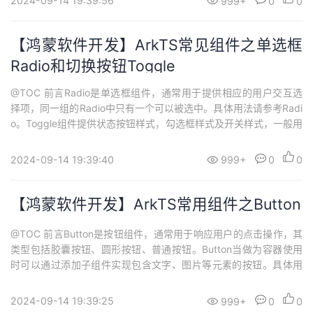
2024-09-14 19:39:56
999+
0
0
类型的数组，以及它们在数据科学和数值计算中的重要性。 一、安
装numpy包首先...
【鸿蒙软件开发】ArkTS常见组件之单选框
Radio和切换按钮Toggle
@TOC 前言Radio是单选框组件，通常用于提供相应的用户交互选
择项，同一组的Radio中只有一个可以被选中。具体用法请参考Radi
o。Toggle组件提供状态按钮样式，勾选框样式及开关样式，一般用
于两种状态之间的切换。具体用法请参考Toggle。 一、Radio单选
框 1.1 创建单选框Radio通过调用接口来创建，接口调用形式如下：
2024-09-14 19:39:40
999+
0
0
Radio(options: {value: stri...
【鸿蒙软件开发】ArkTS常用组件之Button
@TOC 前言Button是按钮组件，通常用于响应用户的点击操作，其
类型包括胶囊按钮、圆形按钮、普通按钮。Button当做为容器使用
时可以通过添加子组件实现包含文字、图片等元素的按钮。具体用
法请参考Button。 一、创建按钮 1.1 Button创建接口介绍Button通
过调用接口来创建，接口调用有以下两种形式：创建不包含子组件
2024-09-14 19:39:25
999+
0
0
的按钮。Button(label?: string, opti...