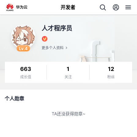
开发者
返
人才程序员
回
Lv.4
更多个人资料
663
1
12
个
成长值
关注
粉丝
我
人
个人勋章
我
的
主
TA还没获得勋章~
我
的
开
页
我
的
开
发