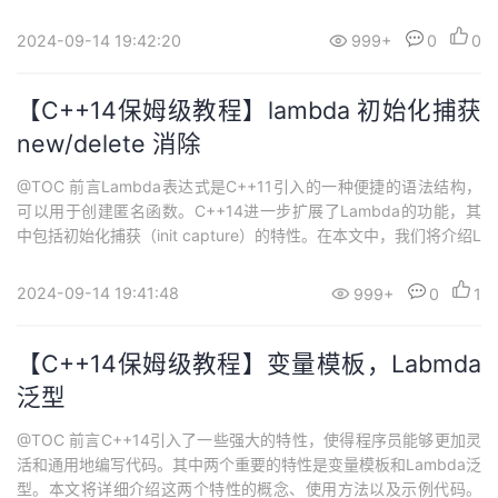
+标准库中提供了许多算法函数，其中包括用于序列分区的函数。本
文将介绍三个重要的序列分区算法：is_partitioned、partition_cop
2024-09-14 19:42:20
999+
0
0
y和partition_point。我们将详细说明它们的概念、函...
【C++14保姆级教程】lambda 初始化捕获
new/delete 消除
@TOC 前言Lambda表达式是C++11引入的一种便捷的语法结构，
可以用于创建匿名函数。C++14进一步扩展了Lambda的功能，其
中包括初始化捕获（init capture）的特性。在本文中，我们将介绍L
ambda初始化捕获的概念、使用方法以及几个示例代码，帮助您更
好地理解和应用它。在C++中，使用原始指针来管理动态分配的内
2024-09-14 19:41:48
999+
0
1
存可能导致内存泄漏和悬挂指针等严重问题。为了解决这些问题，C
+...
【C++14保姆级教程】变量模板，Labmda
泛型
@TOC 前言C++14引入了一些强大的特性，使得程序员能够更加灵
活和通用地编写代码。其中两个重要的特性是变量模板和Lambda泛
型。本文将详细介绍这两个特性的概念、使用方法以及示例代码。