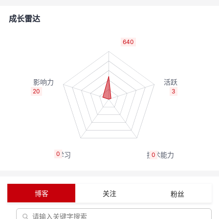
的
Programs
发
者
成长雷达
支
者
我
640
持
学
的
我
我
堂
博
的
我
20
3
的
我
客
论
的
我
我
技
的
坛
圈
的
我
的
我
0
0
术
云
子
直
的
我
课
的
我
支
声
播
活
的
程
认
的
我
博客
关注
粉丝
持
建
动
关
证
实
的