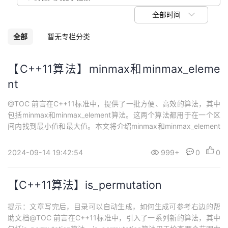
议
注
验
收
全部时间
藏
全部
暂无专栏分类
【C++11算法】minmax和minmax_eleme
nt
@TOC 前言在C++11标准中，提供了一批方便、高效的算法，其中
包括minmax和minmax_element算法。这两个算法都用于在一个区
间内找到最小值和最大值。本文将介绍minmax和minmax_element
算法的概念、函数原型、参数和返回值，并提供多个示例代码，帮
助您更好地理解和应用这两个算法。 一、minmax和minmax_eleme
2024-09-14 19:42:54
999+
0
0
nt 1.1 minmax和minmax_...
【C++11算法】is_permutation
提示：文章写完后，目录可以自动生成，如何生成可参考右边的帮
助文档@TOC 前言在C++11标准中，引入了一系列新的算法，其中