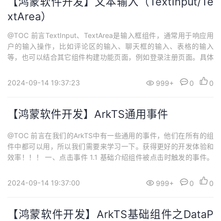
【鸿蒙软件开发】文本输入（TextInput/Te
xtArea）
@TOC 前言TextInput、TextArea是输入框组件，通常用于响应用
户的输入操作，比如评论区的输入、聊天框的输入、表格的输入
等，也可以结合其它组件构建功能页面，例如登录注册页面。具体
用法参考TextInput、TextArea。 一、输入框 1.1 创建输入框TextIn
put为单行输入框、TextArea为多行输入框。通过以下接口来创建。
2024-09-14 19:37:23
999+
0
0
TextArea(value?:{plac...
【鸿蒙软件开发】ArkTS通用事件
@TOC 前言在我们的ArkTS中有一些通用的事件，他们在所有的组
件中都可以用，所以我们需要来学习一下。获得更好的开发体验和
效率！！！ 一、点击事件 1.1 基础介绍组件被点击时触发的事件。
名称支持冒泡功能描述onClick(event: (event?: ClickEvent) => voi
d)否点击动作触发该回调，event返回值见ClickEvent对象说明。从
2024-09-14 19:37:00
999+
0
0
API version ...
【鸿蒙软件开发】ArkTS基础组件之DataP