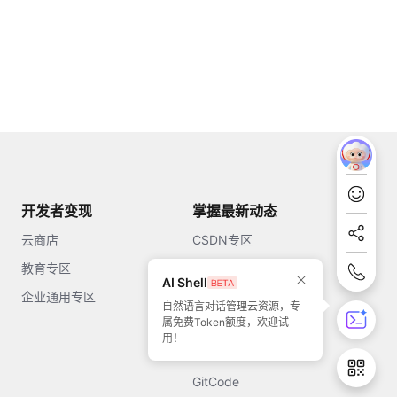
开发者变现
掌握最新动态
云商店
CSDN专区
教育专区
知乎
AI Shell
企业通用专区
开源中国
自然语言对话管理云资源，专
属免费Token额度，欢迎试
51CTO
用！
今日头条
GitCode