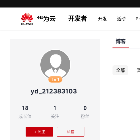
开发者
开发
活动
P
博客
全部
Lv.1
yd_212383103
18
1
0
成长值
关注
粉丝
+ 关注
私信