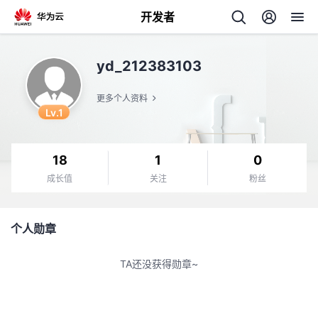
开发者
返
yd_212383103
回
更多个人资料
Lv.1
18
1
0
个
成长值
关注
粉丝
我
人
个人勋章
的
主
TA还没获得勋章~
开
页
发