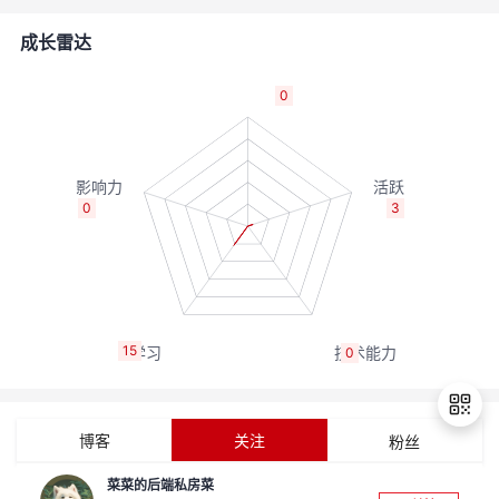
者
成长雷达
我
0
的
我
博
的
我
0
3
客
论
的
我
坛
圈
的
我
15
0
子
直
的
我
我
播
活
的
博客
关注
粉丝
我
动
关
的
菜菜的后端私房菜
退