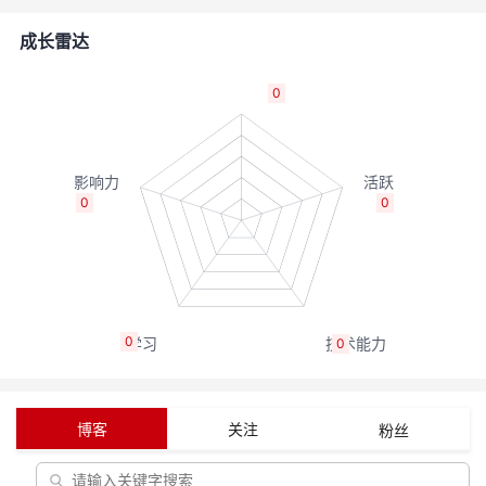
的
Programs
发
者
成长雷达
支
者
我
0
持
学
的
我
我
堂
博
的
我
0
0
的
我
客
论
的
我
我
技
的
坛
圈
的
我
的
我
0
0
术
云
子
直
的
我
课
的
我
支
声
播
活
的
程
认
的
我
博客
关注
粉丝
持
建
动
关
证
实
的