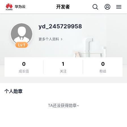
开发者
返
yd_245729958
回
更多个人资料
Lv.1
0
1
0
个
成长值
关注
粉丝
我
人
个人勋章
我
的
主
TA还没获得勋章~
我
的
开
页
我
的
开
发