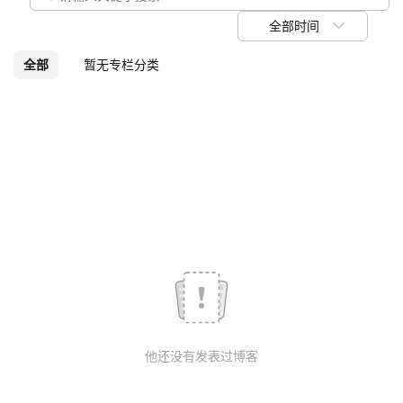
议
注
验
收
全部时间
藏
全部
暂无专栏分类
他还没有发表过博客