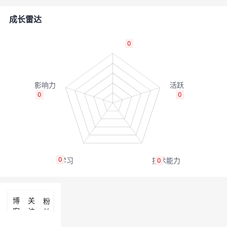
的
Programs
发
者
成长雷达
支
者
我
0
持
学
的
我
我
堂
博
的
我
0
0
的
我
客
论
的
我
我
技
的
坛
圈
的
我
的
我
0
0
术
云
子
直
的
我
课
的
我
支
声
播
活
的
程
认
的
我
博
关
粉
客
注
丝
持
建
动
关
证
实
的