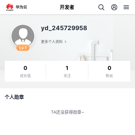
开发者
返
yd_245729958
回
更多个人资料
Lv.1
0
1
0
个
成长值
关注
粉丝
我
人
个人勋章
我
的
主
TA还没获得勋章~
我
的
开
页
我
的
开
发