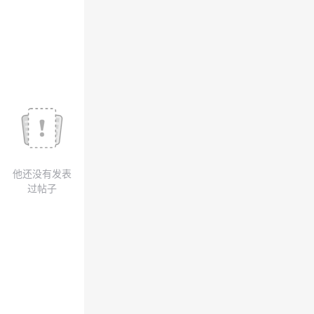
议
注
验
收
藏
他还没有发表
过帖子