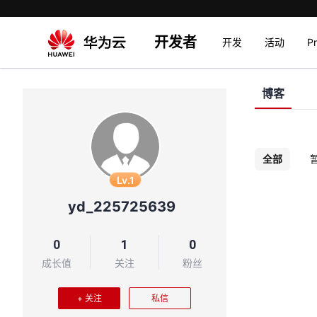
开发者
开发
活动
P
博客
全部
Lv.1
yd_225725639
0
1
0
成长值
关注
粉丝
+ 关注
私信