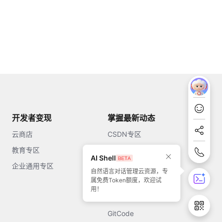
开发者变现
掌握最新动态
云商店
CSDN专区
教育专区
知乎
AI Shell
企业通用专区
开源中国
自然语言对话管理云资源，专
属免费Token额度，欢迎试
51CTO
用！
今日头条
GitCode