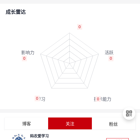
的
Programs
发
者
成长雷达
支
者
我
0
持
学
的
我
我
堂
博
的
我
0
0
的
我
客
论
的
我
我
技
的
坛
圈
的
我
的
我
0
0
术
云
子
直
的
我
课
的
我
支
声
播
活
的
程
认
的
我
博客
关注
粉丝
持
建
动
关
证
实
的
码农爱学习
退