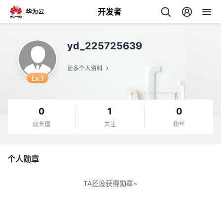
开发者
返
yd_225725639
回
更多个人资料
Lv.1
0
1
0
个
成长值
关注
粉丝
我
人
个人勋章
我
的
主
TA还没获得勋章~
我
的
开
页
我
的
开
发