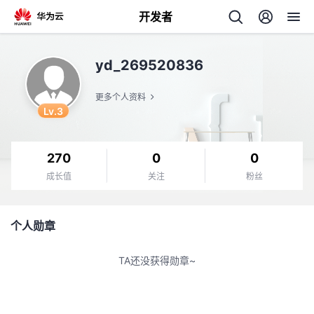
开发者
返
yd_269520836
回
更多个人资料
Lv.3
270
0
0
个
成长值
关注
粉丝
我
人
个人勋章
的
主
TA还没获得勋章~
开
页
发