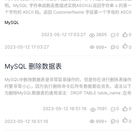
持
建
证
实
的
明。MySQL 字符串函数函数描述实例ASCII(s)返回字符串 s 的第一
个字符的 ASCII 码。返回 CustomerName 字段第一个字母的 ASCII
议
验
收
码： SELECT ASCII(CustomerName) AS NumCodeOfFirstChar F
MySQL
ROM Customers;CHAR_LENGTH(s)...
藏
2023-05-12 17:03:27
3805
0
0
2023-05-12 17:03:27
999+
0
0
MySQL 删除数据表
MySQL中删除数据表是非常容易操作的，但是你在进行删除表操作
时要非常小心，因为执行删除命令后所有数据都会消失。语法以下
为删除MySQL数据表的通用语法：DROP TABLE table_name ;在命
令提示窗口中删除数据表在mysql>命令提示窗口中删除数据表SQL
语句为DROP TABLE：实例以下实例删除了数据表kxdang_tbl:root
2023-05-12 16:51:16
7091
0
0
@host# mysql -u root ...
2023-05-12 16:51:16
999+
0
0