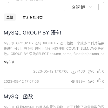
我
注
的
开
全部时间
的
Programs
发
全部
暂无专栏分类
支
者
MySQL GROUP BY 语句
持
学
MySQL GROUP BY 语句GROUP BY 语句根据一个或多个列对结果
集进行分组。在分组的列上我们可以使用 COUNT, SUM, AVG,等函
我
堂
数。GROUP BY 语法SELECT column_name, function(column_na
me)FROM table_nameWHERE column_name operator valueGRO
MySQL
的
我
UP BY column_name...
我
2023-05-12 17:07:06
7466
0
0
技
的
的
我
2023-05-12 17:07:06
999+
0
0
术
云
课
的
我
MySQL 函数
支
声
程
认
的
我
MySQL 函数MySQL 有很多内置的函数，以下列出了这些函数的说