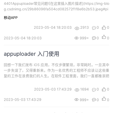
4401Appuploader常见问题![在这里插入图片描述](https://img-blo
g.csdnimg.cn/29b86096fa504cd082572f1f8e6b2b53.jpeg#pi
c_center)转存失败重新上传取消上架基本需求资料1、苹果开发者账
移动APP
号（如...
2023-05-04 18:20:03
2913
0
0
2023-05-04 18:20:03
999+
0
0
appuploader 入门使用
回想一下我们发布 iOS 应用，不仅步骤繁琐，非常耗时。一旦其中
一步失误了，又得重新来。作为一名优秀的工程师不应该让这些重
复的工作在浪费我们的人生。在软件工程里面，我们一直都推崇把
重复、流程化的工作交给程序完成。这次的文章主角就是为了解放
我们而来—— appuploader，appuploader类似于Fastlane。这个
2023-05-03 17:43:29
1694
0
0
明星库在 github 已经高达 1w 多的start量，得到了广大...
2023-05-03 17:43:29
999+
0
0