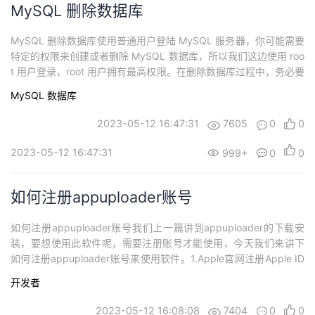
MySQL 删除数据库
MySQL 删除数据库使用普通用户登陆 MySQL 服务器，你可能需要
特定的权限来创建或者删除 MySQL 数据库，所以我们这边使用 roo
t 用户登录，root 用户拥有最高权限。在删除数据库过程中，务必要
十分谨慎，因为在执行删除命令后，所有数据将会消失。drop 命令
MySQL
数据库
删除数据库drop 命令格式：drop database <数据库名>;例如删除
名为 RUNOOB 的数据库：mysql>...
2023-05-12 16:47:31
7605
0
0
2023-05-12 16:47:31
999+
0
0
如何注册appuploader账号​
如何注册appuploader账号​我们上一篇讲到appuploader的下载安
装，要想使用此软件呢，需要注册账号才能使用，今​天我们来讲下
如何注册appuploader账号来使用软件。​1.Apple官网注册Apple ID​
首先我们点击首页左侧菜单栏中的“常见网站-Apple开发者中心”，跳
开发者
转​到苹果开发者官网注册apple账号。​2.切换中文格式​如果觉得英文
看不习惯，我们可以换成中文...
2023-05-12 16:08:08
7404
0
0