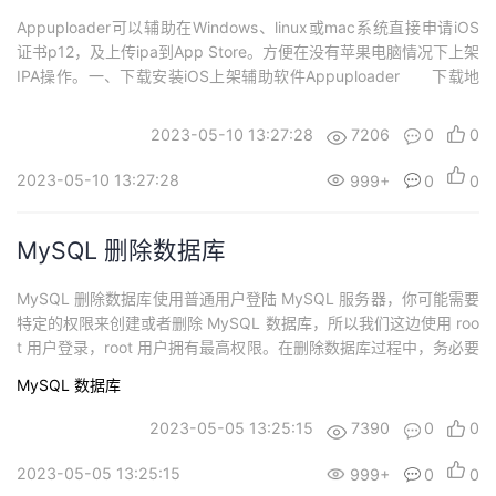
Appuploader可以辅助在Windows、linux或mac系统直接申请iOS
证书p12，及上传ipa到App Store。方便在没有苹果电脑情况下上架
IPA操作。一、下载安装iOS上架辅助软件Appuploader 下载地
址：下载软件包后解压直接使用，无需安装。二、申请iOS发布证书
（p12文件） 发布证书用于上架，证书有p12及mobileprovision
2023-05-10 13:27:28
7206
0
0
两个文件，配套使用，...
2023-05-10 13:27:28
999+
0
0
MySQL 删除数据库
MySQL 删除数据库使用普通用户登陆 MySQL 服务器，你可能需要
特定的权限来创建或者删除 MySQL 数据库，所以我们这边使用 roo
t 用户登录，root 用户拥有最高权限。在删除数据库过程中，务必要
十分谨慎，因为在执行删除命令后，所有数据将会消失。drop 命令
MySQL
数据库
删除数据库drop 命令格式：drop database <数据库名>;例如删除
名为 RUNOOB 的数据库：mysql>...
2023-05-05 13:25:15
7390
0
0
2023-05-05 13:25:15
999+
0
0