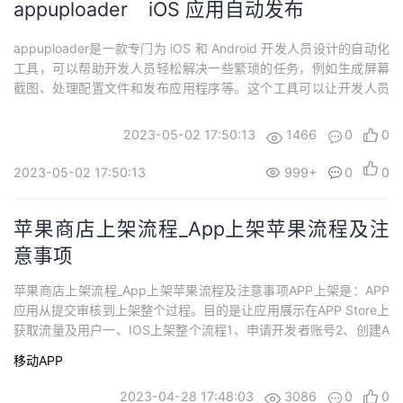
appuploader iOS 应用自动发布
appuploader是一款专门为 iOS 和 Android 开发人员设计的自动化
工具，可以帮助开发人员轻松解决一些繁琐的任务，例如生成屏幕
截图、处理配置文件和发布应用程序等。这个工具可以让开发人员
在不同的环境下自定义和运行发布管道，使得整个应用的发布过程
更加简单和自动化。使用appuploader，开发人员可以避免手动执
2023-05-02 17:50:13
1466
0
0
行这些任务所需的大量时间和精力。这个工具可以自动处理各种细
节，例如生...
2023-05-02 17:50:13
999+
0
0
苹果商店上架流程_App上架苹果流程及注
意事项
苹果商店上架流程_App上架苹果流程及注意事项APP上架是：APP
应用从提交审核到上架整个过程。目的是让应用展示在APP Store上
获取流量及用户一、IOS上架整个流程1、申请开发者账号2、创建A
PP ID及申请证书3、itunes connect 创建APP4、打包 上传APP5、
移动APP
提交APP，上线成功1、申请开发者账号苹果开发者账号主要分为三
种：个人账号、公司账号、企业账号，三种账号年费...
2023-04-28 17:48:03
3086
0
0