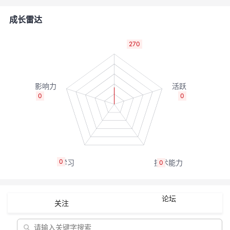
者
成长雷达
我
270
的
我
博
的
我
0
0
客
论
的
我
坛
圈
的
我
0
0
子
直
的
我
我
播
活
的
论坛
关注
我
动
关
的