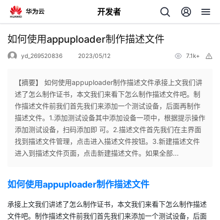
开发者
返
如何使用appuploader制作描述文件​
回
yd_269520836
2023/05/12
7.1k+
举
报
【摘要】 如何使用appuploader制作描述文件​承接上文我们讲
述了怎么制作证书，本文我们来看下怎么制作描述文件吧。​制
作描述文件前我们首先我们来添加一个测试设备，后面再制作
个
描述文件。1.添加测试设备​其中添加设备一项中，根据提示操作
添加测试设备，扫码添加即 可。​2.描述文件​首先我们在主界面
我
人
找到描述文件管理，点击进入描述文件按钮。​3.新建描述文件
进入到描述文件页面，点击新建描述文件。如果全部...
的
主
如何使用appuploader制作描述文件​
开
页
承接上文我们讲述了怎么制作证书，本文我们来看下怎么制作描述
发
文件吧。​制作描述文件前我们首先我们来添加一个测试设备，后面