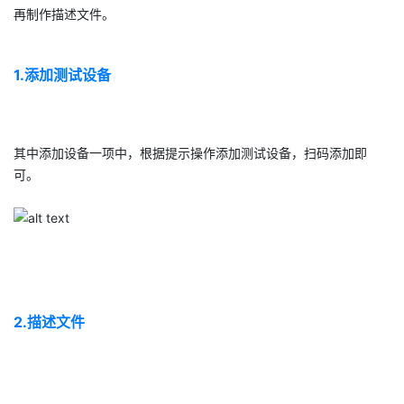
再制作描述文件。
者
1.添加测试设备​
我
的
我
其中添加设备一项中，根据提示操作添加测试设备，扫码添加即
博
的
我
可。​
客
论
的
我
坛
圈
的
我
子
直
的
我
2.描述文件​
我
播
活
的
我
动
关
的