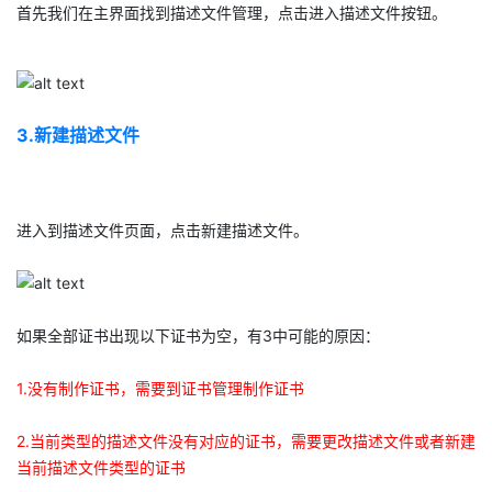
首先我们在主界面找到描述文件管理，点击进入描述文件按钮。​
我
注
的
开
的
Programs
发
支
者
3.新建描述文件
持
学
进入到描述文件页面，点击新建描述文件。
我
堂
的
我
我
如果全部证书出现以下证书为空，有3中可能的原因：​
技
的
的
我
1.没有制作证书，需要到证书管理制作证书​
术
云
课
的
我
2.当前类型的描述文件没有对应的证书，需要更改描述文件或者新建
支
声
程
认
的
我
当前描述文件类型的证书​