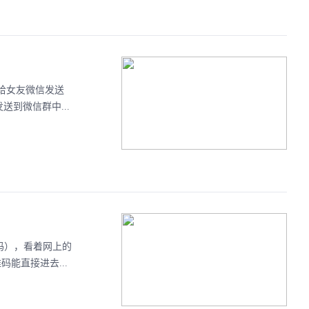
日给女友微信发送
到微信群中...
码），看着网上的
能直接进去...