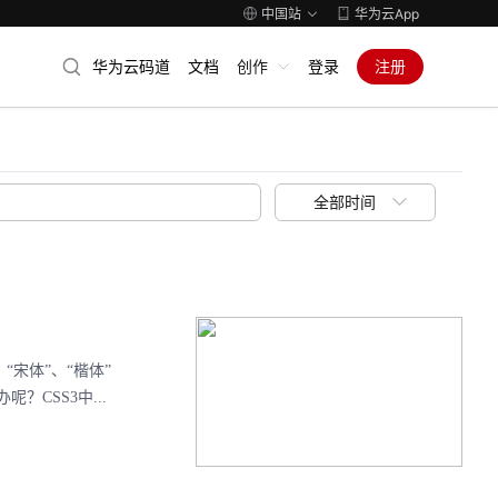
中国站
华为云App
华为云码道
文档
创作
登录
注册
全部时间
宋体”、“楷体”
CSS3中...