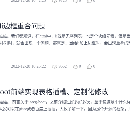
2022-12-28 10:42:25
9725
0
0
决li边框重合问题
雄雄。我们都知道，在html中，li就是无序列表，也是个块级元素，但是
块排列时，就会出现一个问题：那就是：当给li加上边框时，会出现重叠的现
2022-12-28 10:26:22
9662
0
0
g-boot前端实现表格插槽、定制化修改
雄。 前言关于jeecg-boot，之前介绍过好多好多次，至于说这是个什
家可以在gitee或者百度上搜搜，大致了解一下。因为是个开源的框架，所