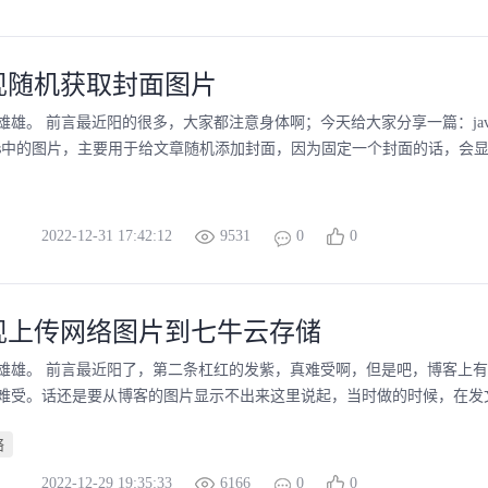
实现随机获取封面图片
雄雄。 前言最近阳的很多，大家都注意身体啊；今天给大家分享一篇：ja
bs中的图片，主要用于给文章随机添加封面，因为固定一个封面的话，会显得
2022-12-31 17:42:12
9531
0
0
实现上传网络图片到七牛云存储
雄雄。 前言最近阳了，第二条杠红的发紫，真难受啊，但是吧，博客上有个
难受。话还是要从博客的图片显示不出来这里说起，当时做的时候，在发文章
络
2022-12-29 19:35:33
6166
0
0