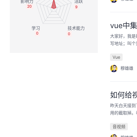
20
9
vue
0
0
大家好，我是
写地址；叫个
Vue
穆雄雄
如何给
昨天白天接到
用的截取掉。
音视频