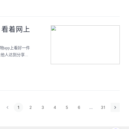
，看着网上
app上看好一件
人达到分享...
1
2
3
4
5
6
...
31