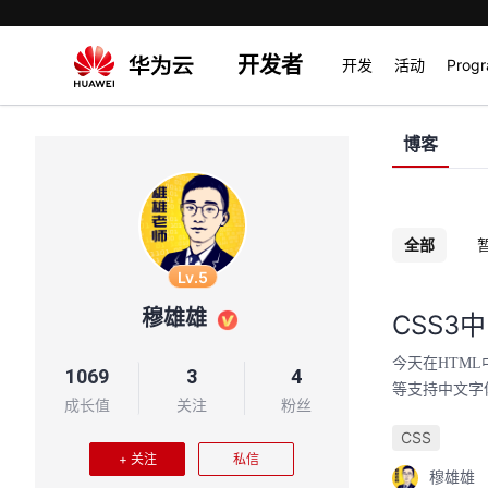
开发者
开发
活动
Prog
博客
全部
Lv.5
穆雄雄
CSS3
今天在HTM
1069
3
4
等支持中文字
成长值
关注
粉丝
CSS
+ 关注
私信
穆雄雄