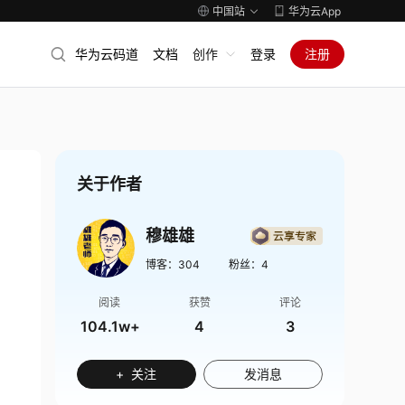
中国站
华为云App
华为云码道
文档
创作
登录
注册
关于作者
穆雄雄
博客：
304
粉丝：
4
阅读
获赞
评论
104.1w+
4
3
+ 关注
发消息