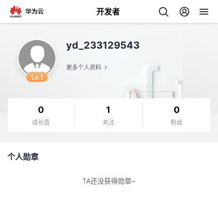
开发者
返
yd_233129543
回
更多个人资料
Lv.1
0
1
0
个
成长值
关注
粉丝
我
人
个人勋章
我
的
主
TA还没获得勋章~
我
的
开
页
我
的
开
发