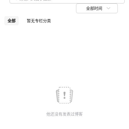
议
注
验
收
全部时间
藏
全部
暂无专栏分类
他还没有发表过博客