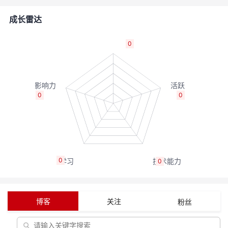
的
Programs
发
者
成长雷达
支
者
我
0
持
学
的
我
我
堂
博
的
我
0
0
的
我
客
论
的
我
我
技
的
坛
圈
的
我
的
我
0
0
术
云
子
直
的
我
课
的
我
支
声
播
活
的
程
认
的
我
博客
关注
粉丝
持
建
动
关
证
实
的