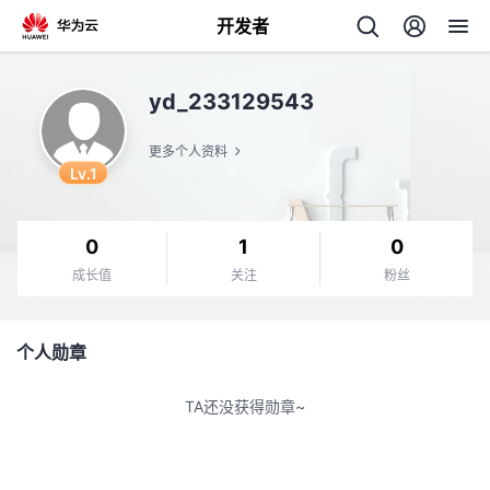
开发者
返
yd_233129543
回
更多个人资料
Lv.1
0
1
0
个
成长值
关注
粉丝
我
人
个人勋章
我
的
主
TA还没获得勋章~
我
的
开
页
我
的
开
发