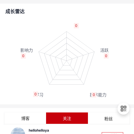
的
Programs
发
者
成长雷达
支
者
我
0
持
学
的
我
我
堂
博
的
我
0
0
的
我
客
论
的
我
我
技
的
坛
圈
的
我
的
我
0
0
术
云
子
直
的
我
课
的
我
支
声
播
活
的
程
认
的
我
博客
关注
粉丝
持
建
动
关
证
实
的
hellohelloya
退