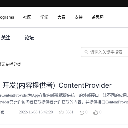
rograms
社区
学堂
大赛
支持
茶思屋
关注
论坛
暂无专栏分类
d 开发(内容提供者)_ContentProvider
roviderContentProvider为App存取内部数据提供统一的外部接口，让不同
tProvider只允许访问者获取提供者允许获取的内容，并提供接口ContentProvid
2022-11-08 13:42:20
5681
0
0
德狠