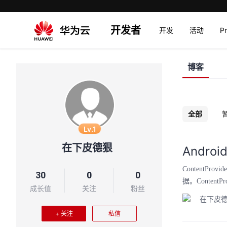
开发者
开发
活动
P
博客
全部
Lv.1
在下皮德狠
Androi
ContentP
30
0
0
据。Conten
成长值
关注
粉丝
在下皮
+ 关注
私信