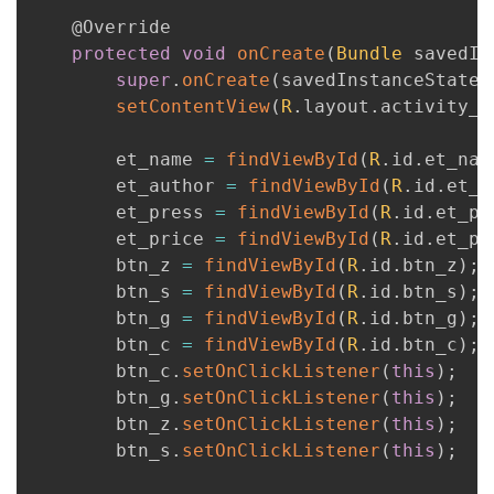
@Override
protected
void
onCreate
(
Bundle
 savedIn
super
.
onCreate
(
savedInstanceState
)
setContentView
(
R
.
layout
.
activity_r
        et_name 
=
findViewById
(
R
.
id
.
et_nam
        et_author 
=
findViewById
(
R
.
id
.
et_a
        et_press 
=
findViewById
(
R
.
id
.
et_pr
        et_price 
=
findViewById
(
R
.
id
.
et_pr
        btn_z 
=
findViewById
(
R
.
id
.
btn_z
)
;
        btn_s 
=
findViewById
(
R
.
id
.
btn_s
)
;
        btn_g 
=
findViewById
(
R
.
id
.
btn_g
)
;
        btn_c 
=
findViewById
(
R
.
id
.
btn_c
)
;
        btn_c
.
setOnClickListener
(
this
)
;
        btn_g
.
setOnClickListener
(
this
)
;
        btn_z
.
setOnClickListener
(
this
)
;
        btn_s
.
setOnClickListener
(
this
)
;