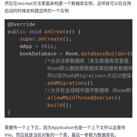
然后在oncreat方法里面来构建一个数据库实例，这样就可以在应用
启动的时候去构建这样的一个实例
public
void
onCreate
(
)
{
super
.
onCreate
(
)
;
    mApp 
=
this
;
    bookDatabase 
=
 Room
.
databaseBuilder
(
th
/*允许迁移数据库（发生数据库变更是，

             Room默认删除原数据库再创建新数
             所以改为addMigrations方式以便保
.
addMigrations
(
)
//允许在主线程中操作数据库（Room默
.
allowMainThreadQueries
(
)
.
build
(
)
;
}
需要传一个上下文，因为Application也是一个上下文所以这里传
this，然后就是当前对象的一个类，最后一参数为数据库名。