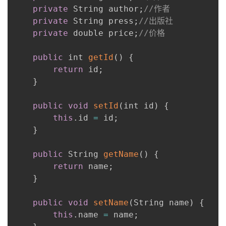
private
 String author
;
//作者
private
 String press
;
//出版社
private
 double price
;
//价格
public
 int 
getId
(
)
{
return
 id
;
}
public
void
setId
(
int id
)
{
this
.
id 
=
 id
;
}
public
 String 
getName
(
)
{
return
 name
;
}
public
void
setName
(
String name
)
{
this
.
name 
=
 name
;