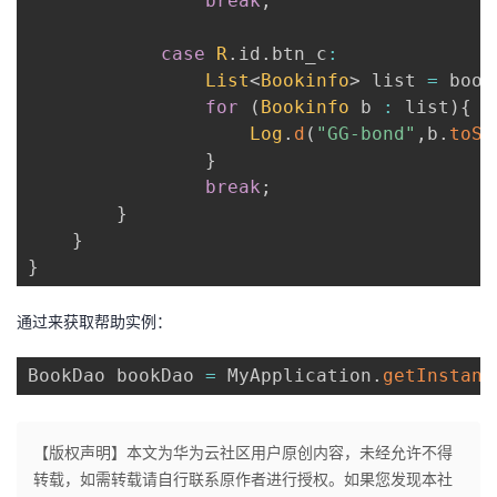
break
;
case
R
.
id
.
btn_c
:
List
<
Bookinfo
>
 list 
=
 book
for
(
Bookinfo
 b 
:
 list
)
{
Log
.
d
(
"GG-bond"
,
b
.
toSt
}
break
;
}
}
}
通过来获取帮助实例：
BookDao bookDao 
=
 MyApplication
.
getInstanc
【版权声明】本文为华为云社区用户原创内容，未经允许不得
转载，如需转载请自行联系原作者进行授权。如果您发现本社