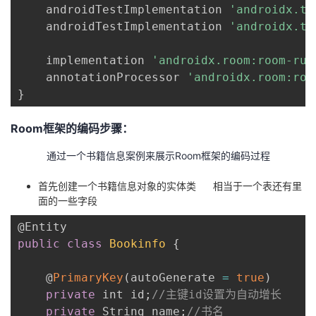
    androidTestImplementation 
'androidx.te
议
注
验
收
    androidTestImplementation 
'androidx.te
藏
    implementation 
'androidx.room:room-run
    annotationProcessor 
'androidx.room:roo
}
Room框架的编码步骤：
通过一个书籍信息案例来展示Room框架的编码过程
首先创建一个书籍信息对象的实体类 相当于一个表还有里
面的一些字段
public
class
Bookinfo
{
    @
PrimaryKey
(
autoGenerate 
=
true
)
private
 int id
;
//主键id设置为自动增长
private
 String name
;
//书名