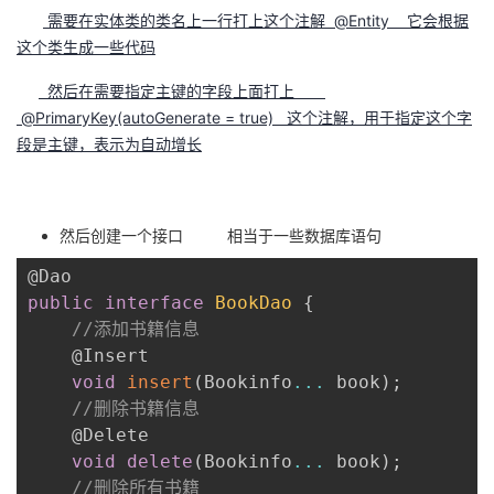
需要在实体类的类名上一行打上这个注解 @Entity 它会根据
这个类生成一些代码
然后在需要指定主键的字段上面打上
@PrimaryKey(autoGenerate = true) 这个注解，用于指定这个字
段是主键，表示为自动增长
然后创建一个接口 相当于一些数据库语句
public
interface
BookDao
{
//添加书籍信息
    @Insert

void
insert
(
Bookinfo
...
 book
)
;
//删除书籍信息
    @Delete

void
delete
(
Bookinfo
...
 book
)
;
//删除所有书籍