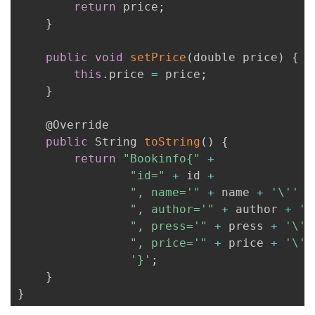
return
 price
;
}
public
void
setPrice
(
double price
)
{
this
.
price 
=
 price
;
}
    @Override

public
 String 
toString
(
)
{
return
"Bookinfo{"
+
"id="
+
 id 
+
", name='"
+
 name 
+
'\''
+
", author='"
+
 author 
+
'\
", press='"
+
 press 
+
'\''
", price='"
+
 price 
+
'\''
'}'
;
}
}