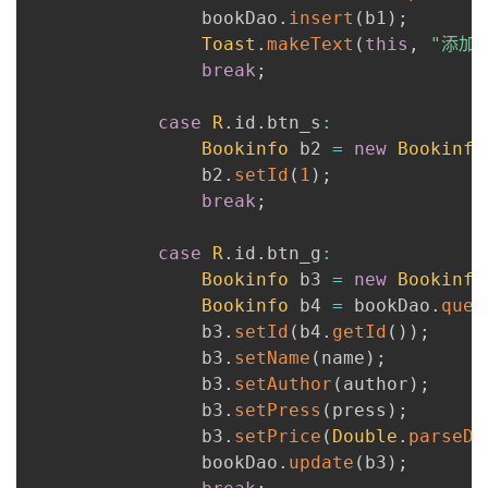
                bookDao
.
insert
(
b1
)
;
Toast
.
makeText
(
this
,
"添加
break
;
case
R
.
id
.
btn_s
:
Bookinfo
 b2 
=
new
Bookinfo
                b2
.
setId
(
1
)
;
break
;
case
R
.
id
.
btn_g
:
Bookinfo
 b3 
=
new
Bookinfo
Bookinfo
 b4 
=
 bookDao
.
quer
                b3
.
setId
(
b4
.
getId
(
)
)
;
                b3
.
setName
(
name
)
;
                b3
.
setAuthor
(
author
)
;
                b3
.
setPress
(
press
)
;
                b3
.
setPrice
(
Double
.
parseDo
                bookDao
.
update
(
b3
)
;