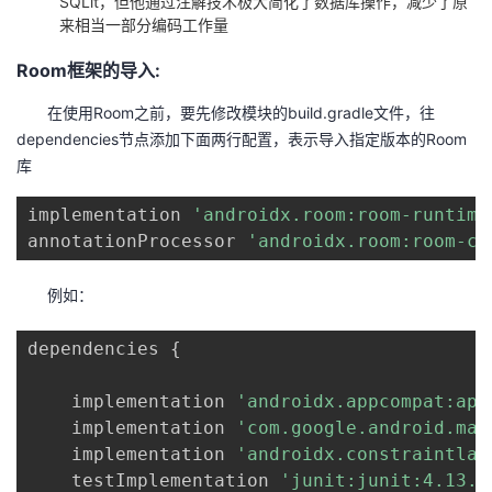
SQLit，但他通过注解技术极大简化了数据库操作，减少了原
来相当一部分编码工作量
的
Programs
发
者
Room框架的导入:
支
者
我
在使用Room之前，要先修改模块的build.gradle文件，往
dependencies节点添加下面两行配置，表示导入指定版本的Room
持
学
的
我
库
我
堂
博
的
我
implementation 
'androidx.room:room-runtime
annotationProcessor 
'androidx.room:room-co
的
我
客
论
的
我
我
例如：
技
的
坛
圈
的
我
的
我
dependencies 
{
术
云
子
直
的
我
课
的
我
    implementation 
'androidx.appcompat:app
支
声
播
活
的
程
认
的
我
    implementation 
'com.google.android.mat
    implementation 
'androidx.constraintlay
持
建
动
关
证
实
的
    testImplementation 
'junit:junit:4.13.2