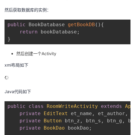
然后获取数据库的实例：
public
 BookDatabase 
getBookDB
(
)
{
return
 bookDatabase
;
}
然后创建一个Activity
xml布局如下
Java代码如下
public
class
RoomWriteActivity
extends
App
private
EditText
 et_name
,
 et_author
,
 e
private
Button
 btn_z
,
 btn_s
,
 btn_g
,
 bt
private
BookDao
 bookDao
;