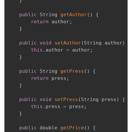
}
public
 String 
getAuthor
(
)
{
return
 author
;
}
public
void
setAuthor
(
String author
)
{
this
.
author 
=
 author
;
}
public
 String 
getPress
(
)
{
return
 press
;
}
public
void
setPress
(
String press
)
{
this
.
press 
=
 press
;
}
public
 double 
getPrice
(
)
{