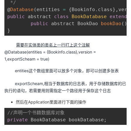
 */
@
Database
(
entities 
=
{
Bookinfo
.
class
}
,
vers
public
 abstract 
class
BookDatabase
extends
public
 abstract BookDao 
bookDao
(
)
;
}
需要在实体类的类名上一行打上这个注解
@Database(entities = {Bookinfo.class},version =
1,exportScheam = true)
entities这个数组里面可以放多个对象，即可以创建多张表
exportScheam,相当于数据库的日志表，用于存储数据库的已
执行的语句，若需要用则需指定一个路径用于保存这个日志
然后在Application里面进行下面的操作
//声明一个书籍数据库对象
private
 BookDatabase bookDatabase
;