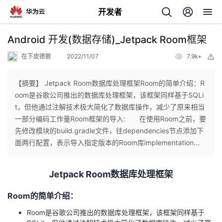
开发者
返
Android 开发(数据存储)_Jetpack Room框架
回
在下皮德狠
2022/11/07
7.9k+
举
报
【摘要】 Jetpack Room数据库处理框架Room的简单介绍：R
oom是谷歌公司推出的数据库处理框架，该框架同样基于SQLi
t，但他通过注解技术极大简化了数据库操作，减少了原来相当
个
一部分编码工作量Room框架的导入: 在使用Room之前，要
先修改模块的build.gradle文件，往dependencies节点添加下
我
人
面两行配置，表示导入指定版本的Room库implementation...
我
的
主
Jetpack Room数据库处理框架
我
的
开
页
Room的简单介绍：
Room是谷歌公司推出的数据库处理框架，该框架同样基于
我
的
开
发