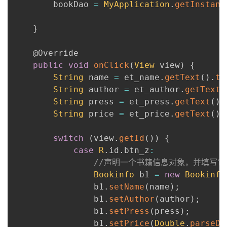
        bookDao 
=
MyApplication
.
getInstanc
}
@Override
public
void
onClick
(
View
 view
)
{
String
 name 
=
 et_name
.
getText
(
)
.
to
String
 author 
=
 et_author
.
getText
(
String
 press 
=
 et_press
.
getText
(
)
.
String
 price 
=
 et_price
.
getText
(
)
.
switch
(
view
.
getId
(
)
)
{
case
R
.
id
.
btn_z
:
//声明一个书籍信息对象，并填写
Bookinfo
 b1 
=
new
Bookinfo
                b1
.
setName
(
name
)
;
                b1
.
setAuthor
(
author
)
;
                b1
.
setPress
(
press
)
;
                b1
.
setPrice
(
Double
.
parseDo