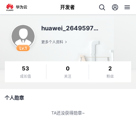
开发者
返
huawei_2649597846
回
更多个人资料
Lv.1
53
0
2
个
成长值
关注
粉丝
我
人
个人勋章
我
的
主
TA还没获得勋章~
我
的
开
页
我
的
开
发