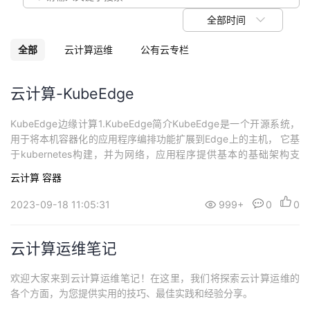
议
注
验
收
全部时间
藏
全部
云计算运维
公有云专栏
云计算-KubeEdge
KubeEdge边缘计算1.KubeEdge简介KubeEdge是一个开源系统，
用于将本机容器化的应用程序编排功能扩展到Edge上的主机， 它基
于kubernetes构建，并为网络，应用程序提供基本的基础架构支
持。云和边缘之间的部署和元数据同步。 Kubeedge已获得Apache
云计算
容器
2.0的许可。并且完全免费供个人或商业使用。我们欢迎贡献者！我
们的目标是建立一个开放平台，以支持Edge计算，...
2023-09-18 11:05:31
999+
0
0
云计算运维笔记
欢迎大家来到云计算运维笔记！在这里，我们将探索云计算运维的
各个方面，为您提供实用的技巧、最佳实践和经验分享。