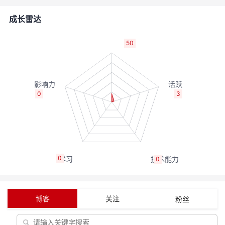
的
Programs
发
者
成长雷达
支
者
我
50
持
学
的
我
我
堂
博
的
我
0
3
的
我
客
论
的
我
我
技
的
坛
圈
的
我
的
我
0
0
术
云
子
直
的
我
课
的
我
支
声
播
活
的
程
认
的
我
博客
关注
粉丝
持
建
动
关
证
实
的