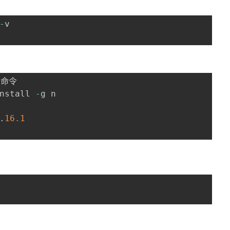
-
v 

nstall 
-
g n

.
16.1