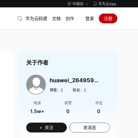
中国站
华为云App
华为云码道
文档
创作
登录
注册
关于作者
huawei_2649597846
博客：
2
粉丝：
2
阅读
获赞
评论
1.5w+
0
0
+ 关注
发消息