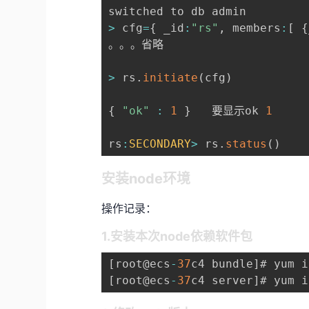
>
 cfg
=
{
 _id
:
"rs"
,
 members
:
[
{
。。。省略

>
 rs
.
initiate
(
cfg
)
{
"ok"
:
1
}
   要显示ok 
1
rs
:
SECONDARY
>
 rs
.
status
(
)
安装node环境
操作记录：
1.安装本次node依赖软件包
[
root@ecs
-
37
c4 bundle
]
# yum i
[
root@ecs
-
37
c4 server
]
# yum i