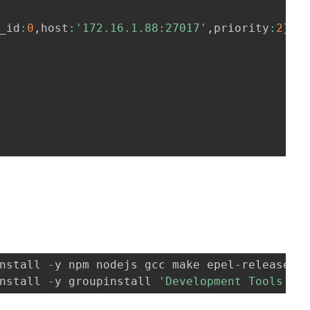
_id
:
0
,
host
:
'172.16.1.88:27017'
,
priority
:
2
}
,
nstall 
-
y npm nodejs gcc make epel
-
nstall 
-
y groupinstall 
'Development Tools'
  