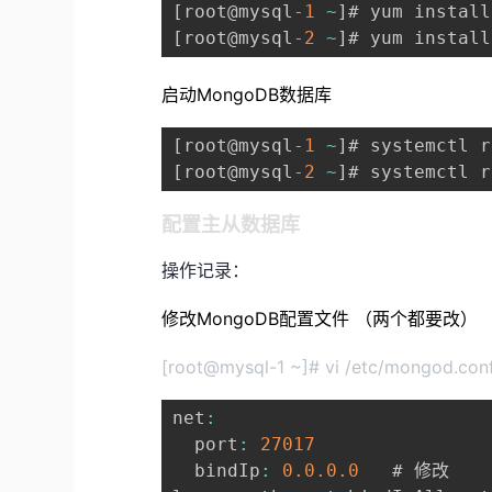
[
root@mysql
-
1
~
]
# yum install
[
root@mysql
-
2
~
]
# yum install
启动MongoDB数据库
[
root@mysql
-
1
~
]
[
root@mysql
-
2
~
]
# systemctl r
配置主从数据库
操作记录：
修改MongoDB配置文件 （两个都要改）
[root@mysql-1 ~]# vi /etc/mongod.con
net
:
  port
:
27017
  bindIp
:
0.0
.0
.0
   # 修改
