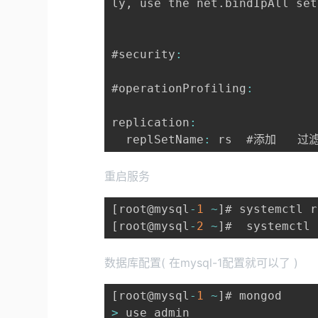
ly
,
 use the net
.
bindIpAll set
#security
:
#operationProfiling
:
replication
:
  replSetName
:
 rs  #添加   过滤
重启服务
[
root@mysql
-
1
~
]
[
root@mysql
-
2
~
]
#  systemctl 
数据库配置( 在mysql-1配置就可以了 )
[
root@mysql
-
1
~
]
>
 use admin 
