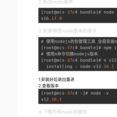
2.修改node版本
[
root@ecs
-
37
c4 bundle
]
# node 
v16
.
17.0
3.安装修改node版本的命令
[
root@ecs
-
37
c4 bundle
]
# npm i
[
root@ecs
-
37
c4 bundle
]
# n v12
  installing 
:
 node
-
v12
.
16.1
1.安装好后退出重进
2.查看版本
[
root@ecs
-
37
c4 
~
]
# node 
-
v

v12
.
16.1
4.下载所有node依赖包