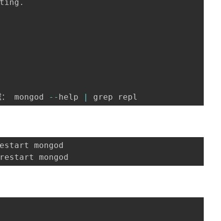
ting
.
： mongod 
--
help 
|
 grep repl
restart mongod