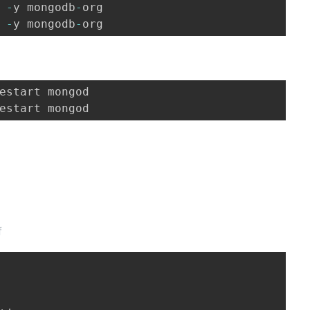
 
-
y mongodb
-
 
-
y mongodb
-
org 
estart mongod
f