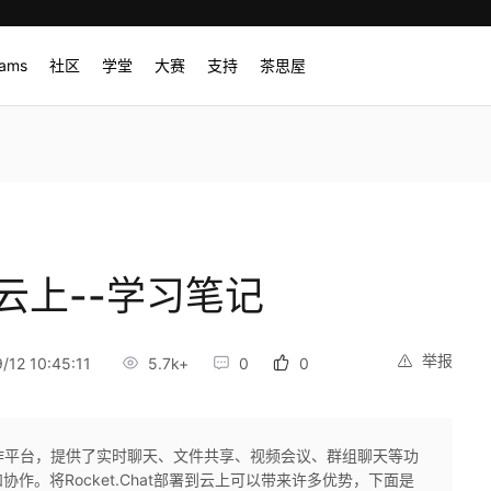
rams
社区
学堂
大赛
支持
茶思屋
部署云上--学习笔记
举报
12 10:45:11
5.7k+
0
0
团队协作平台，提供了实时聊天、文件共享、视频会议、群组聊天等功
作。将Rocket.Chat部署到云上可以带来许多优势，下面是