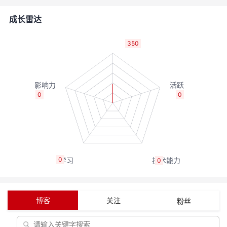
者
成长雷达
我
350
的
我
博
的
我
0
0
客
论
的
我
坛
圈
的
我
0
0
子
直
的
我
我
播
活
的
博客
关注
粉丝
我
动
关
的