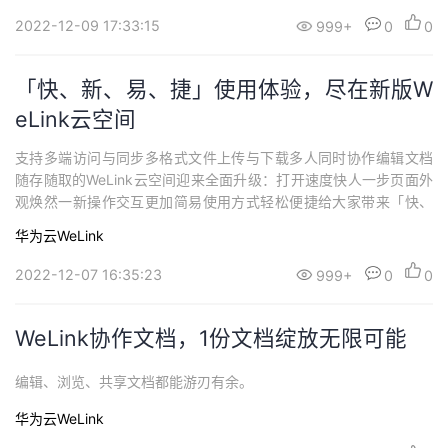
2022-12-09 17:33:15
999+
0
0
「快、新、易、捷」使用体验，尽在新版W
eLink云空间
支持多端访问与同步多格式文件上传与下载多人同时协作编辑文档
随存随取的WeLink云空间迎来全面升级：打开速度快人一步页面外
观焕然一新操作交互更加简易使用方式轻松便捷给大家带来「快、
新、易、捷」的体验！01.快人一步✦02.焕然一新✦03.更加简易✦0
华为云WeLink
4.轻松便捷✦一起进入新版云空间去体验下吧精彩视频回顾
2022-12-07 16:35:23
999+
0
0
WeLink协作文档，1份文档绽放无限可能
编辑、浏览、共享文档都能游刃有余。
华为云WeLink