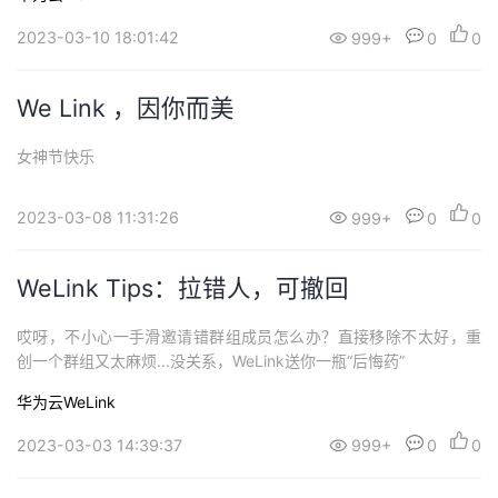
的重要内容，并在会后能把这些内容迅速落到工作中的“吸星大法”譬
持
建
证
实
的
如，懂得如何一次性把工作方案做到完美，会借助团队的力量完成
2023-03-10 18:01:42
999+
0
0
目标的“天人合一”那么，这些“绝活”该...
议
验
收
We Link ，因你而美
藏
女神节快乐
2023-03-08 11:31:26
999+
0
0
WeLink Tips：拉错人，可撤回
哎呀，不小心一手滑邀请错群组成员怎么办？直接移除不太好，重
创一个群组又太麻烦...没关系，WeLink送你一瓶“后悔药”
华为云WeLink
2023-03-03 14:39:37
999+
0
0