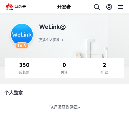
开发者
返
WeLink@
回
更多个人资料
Lv.3
350
0
2
个
成长值
关注
粉丝
我
人
个人勋章
的
主
TA还没获得勋章~
开
页
发