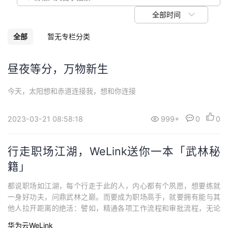
我
注
的
开
全部时间
的
Programs
发
全部
暂无专栏分类
支
者
昼夜等分，万物新生
持
学
今天，太阳想和赤道连接我，想和你连接
我
堂
2023-03-21 08:58:18
999+
0
0
的
我
我
行走职场江湖，WeLink送你一本「武林秘
技
的
的
我
籍」
术
云
课
的
我
都说职场如江湖，每个行走于此的人，内心都有个夙愿，想要练就
一身好功夫，问鼎武林之巅。而要成为职场高手，就要拥有能与其
支
声
他人拉开距离的绝活：譬如，精通各项工作流程和审批流程，无论
程
认
的
我
何时何地都能快速走完流程的“凌波微步”譬如，记得住会议里所讲述
华为云WeLink