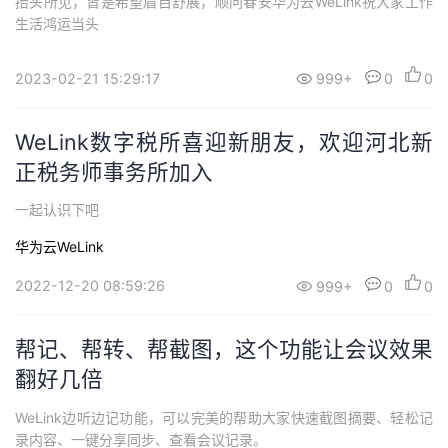
抬头所见，皆是希望眉目舒展，顺问春安华为云WeLink祝大家工作
生活鸿运当头
2023-02-21 15:29:17
999+
0
0
WeLink数字税所喜迎新朋友，欢迎河北新
正税务师事务所加入
一起认识下吧
华为云WeLink
2022-12-20 08:59:26
999+
0
0
帮记、帮转、帮截图，这个功能让会议效果
翻好几倍
WeLink边听边记功能，可以完美的帮助大家快速截图摘要、轻松记
录内容、一键分享同步、查看会议记录。