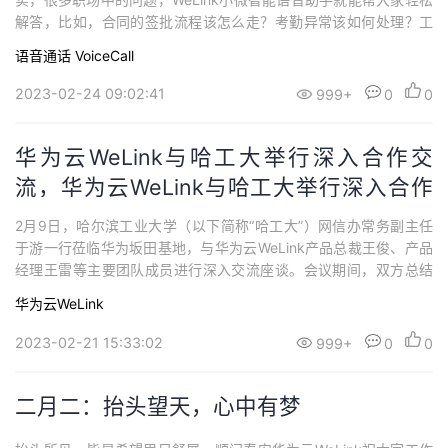
解答，比如，合同的签批流程该怎么走？考勤异常该如何处理？工
卡要去哪里办理？...打开华为云WeLink，按住“通讯录”图标一秒或
语音通话 VoiceCall
直接下拉消息页面，就可以呼出这位职场中的好帮手。TA除了能随
时随地解答你关于工作上的问题，还能帮助你完成各种各样的事
2023-02-24 09:02:41
999+
0
0
宜，一起来认识一下吧有...
华为云WeLink与哈工大举行深入合作交
流，华为云WeLink与哈工大举行深入合作
交流
2月9日，哈尔滨工业大学（以下简称“哈工大”）网信办常务副主任
于游一行莅临华为坂田基地，与华为云WeLink产品总裁王俊、产品
经理王雷等主要团队成员进行深入交流座谈。会议期间，双方总结
了目前的合作成果，并就未来的合作定位、方向和重点工作进行了
华为云WeLink
深入探讨。自2021年哈工大与华为公司开展WeLink项目合作以来，
取得了较好的成果。哈工大基于华为云WeLink的专属定制，构建了
2023-02-21 15:33:02
999+
0
0
移动端的协同办公服务...
二月二：抬头望天，心中有梦