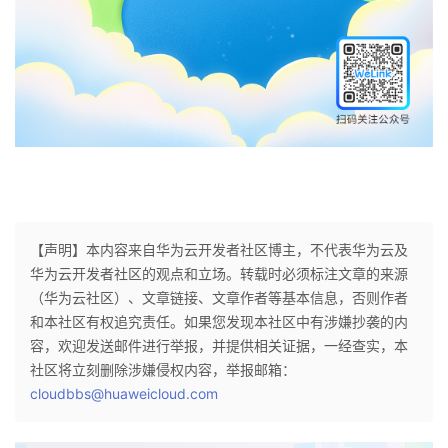
我
注
的
开
的
Programs
发
支
者
持
学
我
堂
【声明】本内容来自华为云开发者社区博主，不代表华为云及
的
我
我
华为云开发者社区的观点和立场。转载时必须标注文章的来源
（华为云社区）、文章链接、文章作者等基本信息，否则作者
技
的
的
我
和本社区有权追究责任。如果您发现本社区中有涉嫌抄袭的内
容，欢迎发送邮件进行举报，并提供相关证据，一经查实，本
术
云
课
的
我
社区将立刻删除涉嫌侵权内容，举报邮箱：
cloudbbs@huaweicloud.com
支
声
程
认
的
我