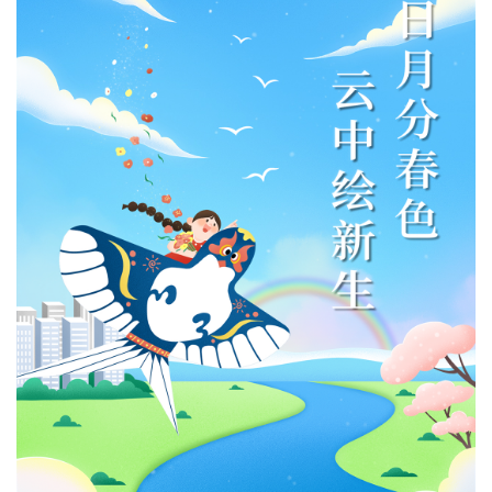
者
我
的
我
博
的
我
客
论
的
我
坛
圈
的
我
子
直
的
我
我
播
活
的
我
动
关
的