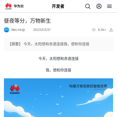
开发者
返
昼夜等分，万物新生
回
WeLink@
2023/03/21
9.3k+
举
报
【摘要】 今天，太阳想和赤道连接我，想和你连接
今天，太阳想和赤道连接
个
我，想和你连接
我
人
的
主
开
页
发