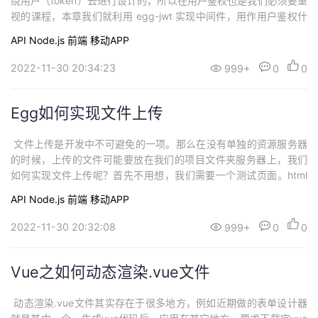
绕用户（token）去进行设计的，所以在用户鉴权也是我们必须要重
视的课程，本章我们就利用 egg-jwt 实现中间件，用作用户鉴权什
么是用户鉴权引用百度百科对「用户鉴权」的定义：用户鉴权，一
API
Node.js
前端
移动APP
种用于在通信网络中对试图访问来自服务提供商的服务的用户进行
鉴权的方法。用于用户登陆到DSMP或使用数据业务时，业务网关或
2022-11-30 20:34:23
999+
0
0
Portal发送此消息到D...
Egg如何实现文件上传
​ 文件上传是开发中不可避免的一项。那么在没有单独的资源服务器
的时候，上传的文件可能要放在我们的项目文件夹服务器上，我们
如何实现文件上传呢？首先不用想，我们需要一个测试页面。html
用来上传文件。如下：<!DOCTYPE html><html lang="en"><head
API
Node.js
前端
移动APP
> <meta charset="UTF-8"> <meta http-equiv="X-UA-Compatib
le...
2022-11-30 20:32:08
999+
0
0
Vue之如何动态渲染.vue文件
​ 动态渲染.vue文件其实存在于很多地方，例如近期做的表单设计器