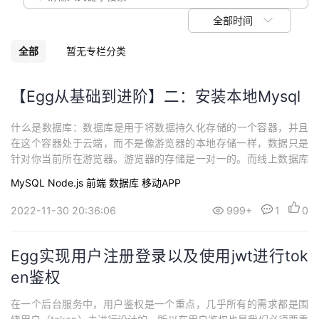
议
注
验
收
全部时间
藏
全部
暂无专栏分类
【Egg从基础到进阶】二：安装本地Mysql
​什么是数据库：数据库是用于将数据持久化存储的一个容器，并且
在这个容器处于云端，而不是像游览器的本地存储一样，数据只是
针对你当前所在游览器。游览器的存储是一对一的。而线上数据库
的存储是一对多的，或者是多对多的。而在服务端要做的事情就是
MySQL
Node.js
前端
数据库
移动APP
将数据库中的表与表之间，简历好一定的联系，根据产品需要的逻
辑联系，将数据以API接口的形式抛出，供前端人员使用。所以我们
2022-11-30 20:36:06
999+
1
0
虽然是前端，但是为了成为一名合格的全栈，...
Egg实现用户注册登录以及使用jwt进行tok
en鉴权
在一个后台服务中，用户鉴权是一个重点，几乎所有的需求都是围