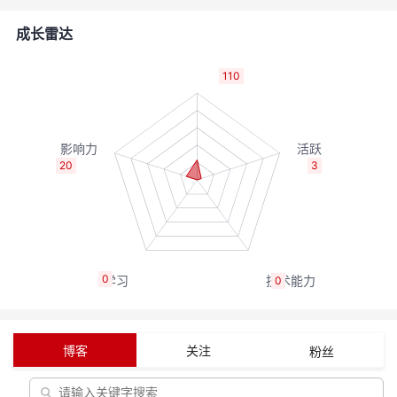
的
Programs
发
者
成长雷达
支
者
我
110
持
学
的
我
我
堂
博
的
我
20
3
的
我
客
论
的
我
我
技
的
坛
圈
的
我
的
我
0
0
术
云
子
直
的
我
课
的
我
支
声
播
活
的
程
认
的
我
博客
关注
粉丝
持
建
动
关
证
实
的