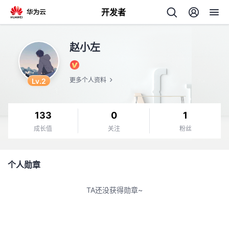
开发者
返
赵小左
回
Lv.2
更多个人资料
133
0
1
个
成长值
关注
粉丝
我
人
个人勋章
我
的
主
TA还没获得勋章~
我
的
开
页
我
的
开
发