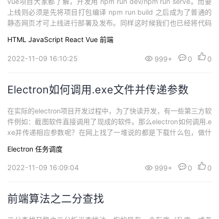
​vue项目大家都了解，开发用 npm run dev/npm run serve。而要
上线则必须是先将项目打包编译 npm run build 之后成为了普通的
静态网页才可上线进行部署及发布。同样这时候我们也已经将代码
全部写好了。如果说要改里面的某个值或者修改请求地址我们应该
HTML
JavaScript
React
Vue
前端
怎么办呢？其实这个问题，我们也可以将它改成，vue/react项目打
包编译后如何再修改其配置。打包之后的项目目录如上...
2022-11-09 16:10:25
999+
0
0
Electron如何调用.exe文件并传递参数
​在实际的electron项目开发过程中，为了快读开发，有一些第三方软
件例如：截图软件直接调用了现成的软件。那么electron如何调用.e
xe并传递相应参数呢？在网上找了一堆说的都是下载什么包，做什
么操作，云里雾里。这里我就给大家说一下怎么去操作这个。1. 使
Electron
任务调度
用 child_process 插件child_process 是node的一个重要模块，熟
悉shell脚本的同学，可以用它来完成很...
2022-11-09 16:09:04
999+
0
0
前端算法之二分查找