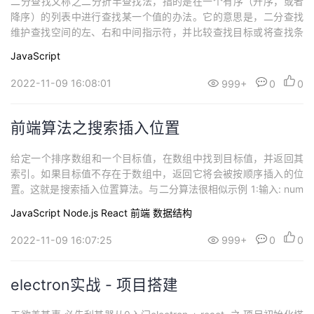
​二分查找又称之二分折半查找法，指的是在一个有序（升序，或者
降序）的列表中进行查找某一个值的办法。它的意思是，二分查找
维护查找空间的左、右和中间指示符，并比较查找目标或将查找条
件应用于集合的中间值；如果条件不满足或值不相等，则清除目标
JavaScript
不可能存在的那一半，并在剩下的一半上继续查找，直到成功为
止。如果查以空的一半结束，则无法满足条件，并且无法找到目
2022-11-09 16:08:01
999+
0
0
标。在实际情况中也可以这么理解。1. 有一个有序...
前端算法之搜索插入位置
​给定一个排序数组和一个目标值，在数组中找到目标值，并返回其
索引。如果目标值不存在于数组中，返回它将会被按顺序插入的位
置。这就是搜索插入位置算法。与二分算法很相似示例 1:输入: num
s = [1,3,5,6], target = 5输出: 2示例 2:输入: nums = [1,3,5,6], tar
JavaScript
Node.js
React
前端
数据结构
get = 2输出: 1示例 3:输入: nums = [1,3,5,6], targe...
2022-11-09 16:07:25
999+
0
0
electron实战 - 项目搭建