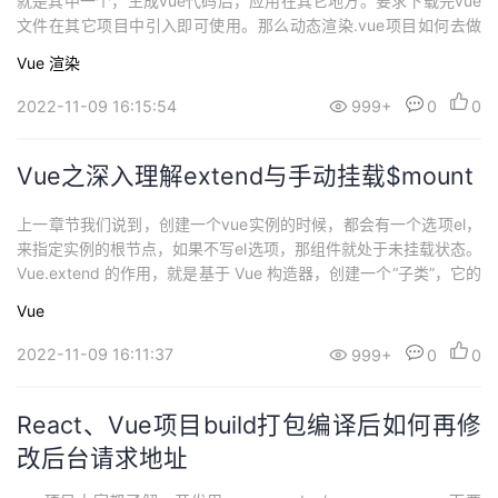
就是其中一个，生成vue代码后，应用在其它地方。要求下载完vue
文件在其它项目中引入即可使用。那么动态渲染.vue项目如何去做
呢？1. 我们需要一个模板页面，这个页面用来处理传递进来的代
Vue
渲染
码，我们最后通过之前有说过的 extend 以及$mount 来进行实例化
挂载。那么，我们先第一步，创建一个动态渲染.vue的模板页面。
2022-11-09 16:15:54
999+
0
0
<!-...
Vue之深入理解extend与手动挂载$mount
​上一章节我们说到，创建一个vue实例的时候，都会有一个选项el，
来指定实例的根节点，如果不写el选项，那组件就处于未挂载状态。
Vue.extend 的作用，就是基于 Vue 构造器，创建一个“子类”，它的
参数跟 new Vue 的基本一样，但 data 要跟组件一样，是个函数，
Vue
再配合 $mount ，就可以让组件渲染，并且挂载到任意指定的节点
上，比如 body。import Vue fro...
2022-11-09 16:11:37
999+
0
0
React、Vue项目build打包编译后如何再修
改后台请求地址