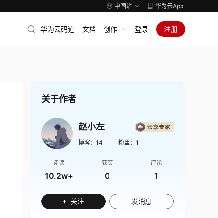
中国站
华为云App
华为云码道
文档
创作
登录
注册
关于作者
赵小左
博客：
14
粉丝：
1
阅读
获赞
评论
10.2w+
0
1
+ 关注
发消息