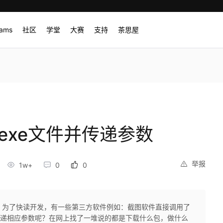
rams
社区
学堂
大赛
支持
茶思屋
用.exe文件并传递参数
举报
1w+
0
0
过程中，为了快读开发，有一些第三方软件例如：截图软件直接调用了
xe并传递相应参数呢？在网上找了一堆说的都是下载什么包，做什么