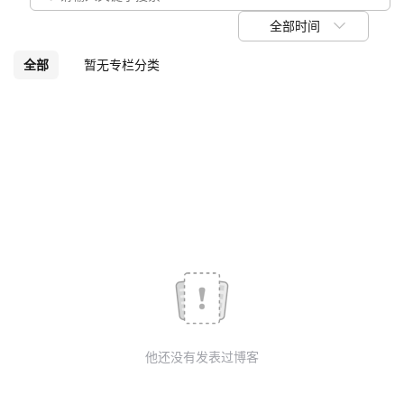
我
注
的
开
全部时间
的
Programs
发
全部
暂无专栏分类
支
者
持
学
我
堂
的
我
我
技
的
的
我
术
云
课
的
我
他还没有发表过博客
支
声
程
认
的
我