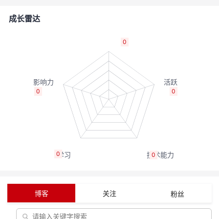
者
成长雷达
我
0
的
我
博
的
我
0
0
客
论
的
我
坛
圈
的
我
0
0
子
直
的
我
我
播
活
的
博客
关注
粉丝
我
动
关
的