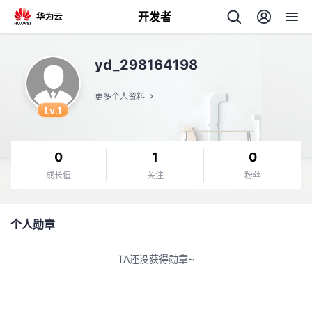
开发者
返
yd_298164198
回
更多个人资料
Lv.1
0
1
0
个
成长值
关注
粉丝
我
人
个人勋章
的
主
TA还没获得勋章~
开
页
发