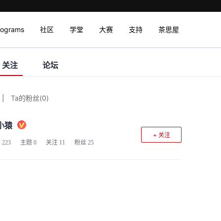
rograms
社区
学堂
大赛
支持
茶思屋
关注
论坛
|
Ta的粉丝
(
0
)
小猿
+ 关注
客
223
主题
0
关注
11
粉丝
25