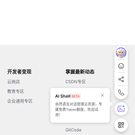
开发者变现
掌握最新动态
云商店
CSDN专区
教育专区
知乎
AI Shell
企业通用专区
开源中国
自然语言对话管理云资源，专
属免费Token额度，欢迎试
51CTO
用！
今日头条
GitCode