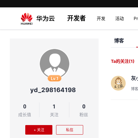
开发者
开发
活动
P
博客
Ta的关注
(1)
灰
Lv.1
yd_298164198
博
0
1
0
成长值
关注
粉丝
+ 关注
私信