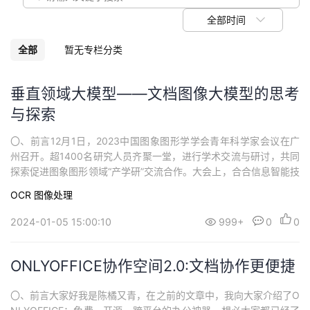
议
注
验
收
全部时间
藏
全部
暂无专栏分类
垂直领域大模型——文档图像大模型的思考
与探索
〇、前言12月1日，2023中国图象图形学学会青年科学家会议在广
州召开。超1400名研究人员齐聚一堂，进行学术交流与研讨，共同
探索促进图象图形领域“产学研”交流合作。大会上，合合信息智能技
术平台事业部副总经理、高级工程师丁凯博士在《垂直领域大模
OCR
图像处理
型》主题论坛上进行了《文档图像大模型的思考与探索》主题分
享。一、技术难题仍存在2023年，随着以Chat-GPT为代表的大语
2024-01-05 15:00:10
999+
0
0
言模型和GPT4-V多模态...
ONLYOFFICE协作空间2.0:文档协作更便捷
〇、前言大家好我是陈橘又青，在之前的文章中，我向大家介绍了O