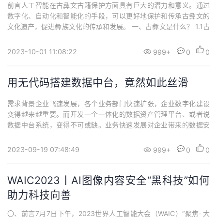
前言人工智能在古彝文古籍保护方面具有巨大的潜力和意义。通过
数字化、自动化和智能化的手段，可以更好地保护和传承古彝文的
文化遗产，促进彝族文化的传承和发展。 一、古彝文是什么？ 1.1古
彝文的背景古彝文是中国彝族人民使用的一种古老文字系统，彝族
是中国的一个少数民族，主要分布在云南、四川、贵州等地。古彝
2023-10-01 11:08:22
999+
0
0
文起源于公元前13世纪左右，是彝族人民长期积累和发展的产物，
具有悠久的历史和独特的文化内涵。古...
用无代码搭建数据中台，竟然如此丝滑
需求背景企业飞速发展，各个业务部门快速扩张，企业数字化建设
变得越来越重要。而开发一个一体化的数据资产管理平台、或者说
数据中台系统，变得不可或缺。业务快速发展对企业带来的数据安
全匮乏，数据治理成本高，数据口径难统一，数据质量问题多等一
系列问题，也随着引入数据中台系统，变得迎刃而解。因为传统的
2023-09-19 07:48:49
999+
0
0
数据中台又重又难用，使用成本高、开发运维成本也高，使用率
低、价值不明显。而一个能够跟随自身业务管理灵活变...
WAIC2023丨AI图像内容安全“黑科技”如何
助力科技向善
〇、前言7月7日下午，2023世界人工智能大会（WAIC）“聚焦· 大