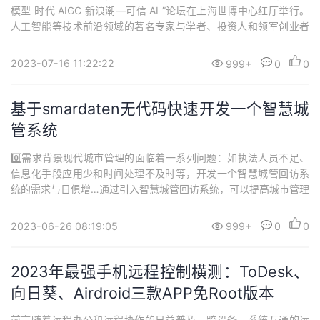
模型 时代 AIGC 新浪潮—可信 AI ”论坛在上海世博中心红厅举行。
人工智能等技术前沿领域的著名专家与学者、投资人和领军创业者
汇聚一堂，共同探索中国科技创新的驱动力量。在本届世界人工智
能大会上，中国信息通信研究院围绕 “多模态基础 大模型 的可信 AI
2023-07-16 11:22:22
999+
0
0
”主题 举办了专项论坛。AIGC 安全成为当前人工智能研究发展的...
基于smardaten无代码快速开发一个智慧城
管系统
0️⃣需求背景现代城市管理的面临着一系列问题：如执法人员不足、
信息化手段应用少和时间处理不及时等，开发一个智慧城管回访系
统的需求与日俱增…通过引入智慧城管回访系统，可以提高城市管理
的科学性、智能化和透明度，为城市发展和居民生活带来更多的便
利和效益。​ ● 提升城市管理效率：智慧城管回访系统可以实现对城
2023-06-26 08:19:05
999+
0
0
市管理工作的全面监督和回访，通过数据化的方式记录和管理城市
问...
2023年最强手机远程控制横测：ToDesk、
向日葵、Airdroid三款APP免Root版本
前言随着远程办公和远程协作的日益普及，跨设备、系统互通的远