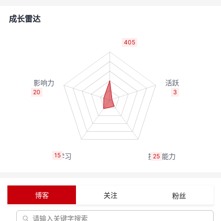
的
Programs
发
者
成长雷达
支
者
我
405
持
学
的
我
我
堂
博
的
我
20
3
的
我
客
论
的
我
我
技
的
坛
圈
的
我
的
我
15
25
术
云
子
直
的
我
课
的
我
支
声
播
活
的
程
认
的
我
博客
关注
粉丝
持
建
动
关
证
实
的