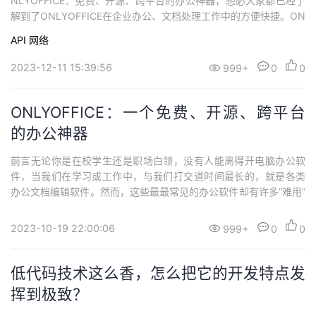
NLYOFFICE：免费、开源、跨平台的办公神器，想必大家都已经了
解到了ONLYOFFICE在企业办公、文档处理工作中的方便快捷。ON
LYOFFICE 2.0版本也已于近日更新。今天就来跟大家介绍下ONLY
API
网络
OFFICE文档开发者版 以及 ONLYOFFICE协作空间2.0 ！相信一定
会带给你不一样的体验，跟上我的脚步，Let’s ...
2023-12-11 15:39:56
999+
0
0
ONLYOFFICE：一个免费、开源、跨平台
的办公神器
前言无论你是在校学生还是职场白领，没有人能离得开电脑办公软
件，当我们在学习或工作中，与我们打交道时间最长的，就是各类
办公文档编辑软件。然而，这些最最常见的办公软件却有许多“难用”
的地方，个人使用起来“忍忍”也就罢了，要是企业办公也用，一旦遇
到问题，那麻烦可就大了！那么，有没有一个即好用，功能又多，
2023-10-19 22:00:06
999+
0
0
还能免费使用的这样一个完美的“办公神器”呢？ 当前办公软件的痛
点从接触计算机开始，我们首先接触到...
低代码技术这么香，怎么把它的开发特点发
挥到极致？