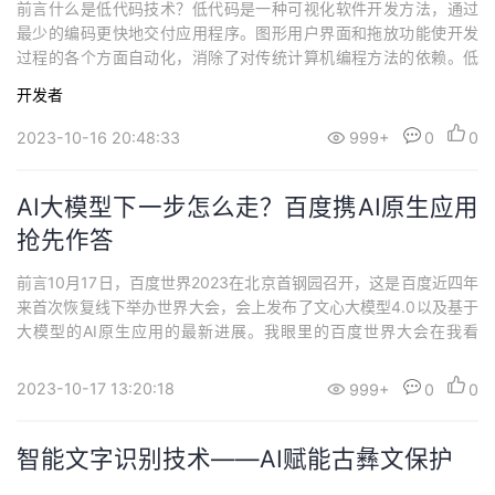
前言什么是低代码技术？低代码是一种可视化软件开发方法，通过
最少的编码更快地交付应用程序。图形用户界面和拖放功能使开发
过程的各个方面自动化，消除了对传统计算机编程方法的依赖。低
代码开发的优势快速学习：程序员一周就能快速上手，新手减少两
开发者
年的学习时间。快速开发：由于采用拖拽和配置，开发效率提升5倍
以上。快速运行：前端和后台采用最先进框架，精选融合云计算公
2023-10-16 20:48:33
999+
0
0
司核心产品。快速维护：效率提升数倍，核心开发...
AI大模型下一步怎么走？百度携AI原生应用
抢先作答
前言10月17日，百度世界2023在北京首钢园召开，这是百度近四年
来首次恢复线下举办世界大会，会上发布了文心大模型4.0以及基于
大模型的AI原生应用的最新进展。我眼里的百度世界大会在我看
来，百度作为国内互联网一线大厂，百度世界大会是百度每年面向
行业、合作伙伴、广大用户和媒体的最高级别的行业盛事。毋庸置
2023-10-17 13:20:18
999+
0
0
疑，百度已经成为中国AI领域发展“领头羊”，正是因为百度不断地开
拓、探索和创新，才能在人工智...
智能文字识别技术——AI赋能古彝文保护