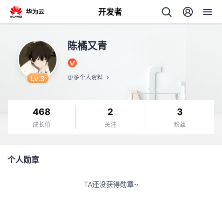
开发者
返
陈橘又青
回
Lv.3
更多个人资料
468
2
3
个
成长值
关注
粉丝
我
人
个人勋章
我
的
主
TA还没获得勋章~
我
的
开
页
我
的
开
发