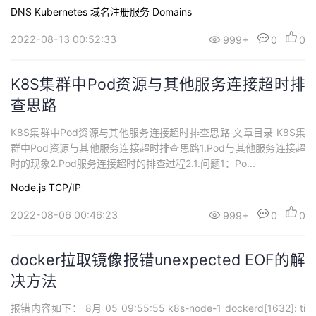
持
建
证
实
的
DNS
Kubernetes
域名注册服务 Domains
2022-08-13 00:52:33
议
999+
0
0
验
收
藏
K8S集群中Pod资源与其他服务连接超时排
查思路
K8S集群中Pod资源与其他服务连接超时排查思路 文章目录 K8S集
群中Pod资源与其他服务连接超时排查思路1.Pod与其他服务连接超
时的现象2.Pod服务连接超时的排查过程2.1.问题1：Po...
Node.js
TCP/IP
2022-08-06 00:46:23
999+
0
0
docker拉取镜像报错unexpected EOF的解
决方法
报错内容如下： 8月 05 09:55:55 k8s-node-1 dockerd[1632]: ti