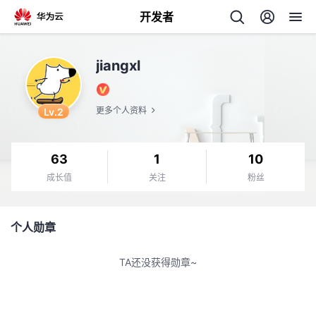
开发者
返
jiangxl
回
Lv.2
更多个人资料
63
1
10
个
成长值
关注
粉丝
我
人
个人勋章
的
主
TA还没获得勋章~
开
页
发