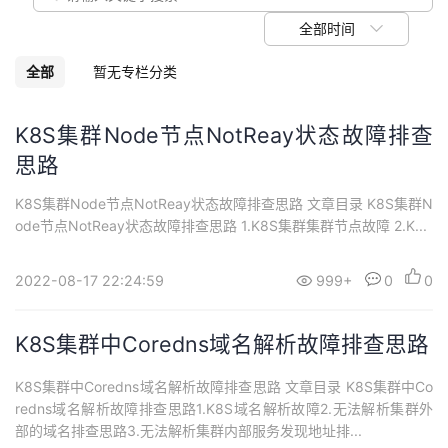
我
注
的
开
全部时间
的
Programs
发
全部
暂无专栏分类
支
者
K8S集群Node节点NotReay状态故障排查
思路
持
学
K8S集群Node节点NotReay状态故障排查思路 文章目录 K8S集群N
我
堂
ode节点NotReay状态故障排查思路 1.K8S集群集群节点故障 2.K...
的
我
我
2022-08-17 22:24:59
999+
0
0
技
的
的
我
K8S集群中Coredns域名解析故障排查思路
术
云
课
的
我
K8S集群中Coredns域名解析故障排查思路 文章目录 K8S集群中Co
支
声
redns域名解析故障排查思路1.K8S域名解析故障2.无法解析集群外
程
认
的
我
部的域名排查思路3.无法解析集群内部服务发现地址排...