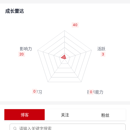
者
成长雷达
我
40
的
我
博
的
我
20
3
客
论
的
我
坛
圈
的
我
0
0
子
直
的
我
我
播
活
的
博客
关注
粉丝
我
动
关
的