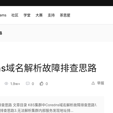
rams
社区
学堂
大赛
支持
茶思屋
路
dns域名解析故障排查思路
举报
1.9w+
0
0
排查思路 文章目录 K8S集群中Coredns域名解析故障排查思路1.
排查思路3.无法解析集群内部服务发现地址排...