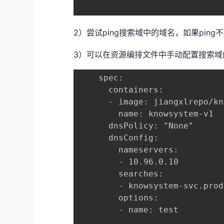
2）尝试ping搜索域中的域名，如果pin
3）可以在资源编排文件中手动配置搜索域
    spec:

      containers:

      - image: jiangxlrepo/kn
        name: knowsystem-v1

      dnsPolicy: "None"

      dnsConfig:

        nameservers:

        - 10.96.0.10

        searches:

        - knowsystem-svc.prod
        options:

        - name: test
