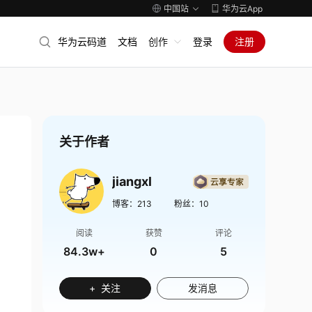
中国站
华为云App
华为云码道
文档
创作
登录
注册
关于作者
jiangxl
博客：
213
粉丝：
10
阅读
获赞
评论
84.3w+
0
5
+ 关注
发消息