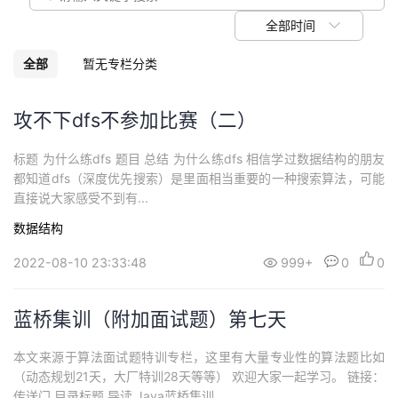
我
注
的
开
全部时间
的
Programs
发
全部
暂无专栏分类
支
者
攻不下dfs不参加比赛（二）
持
学
标题 为什么练dfs 题目 总结 为什么练dfs 相信学过数据结构的朋友
都知道dfs（深度优先搜索）是里面相当重要的一种搜索算法，可能
我
堂
直接说大家感受不到有...
数据结构
的
我
我
2022-08-10 23:33:48
999+
0
0
技
的
的
我
蓝桥集训（附加面试题）第七天
术
云
课
的
我
本文来源于算法面试题特训专栏，这里有大量专业性的算法题比如
支
声
程
认
的
我
（动态规划21天，大厂特训28天等等） 欢迎大家一起学习。 链接：
传送门 目录标题 导读 Java蓝桥集训 ...