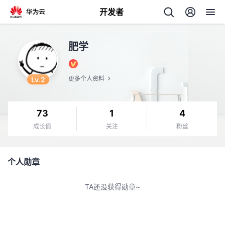
开发者
返
肥学
回
Lv.2
更多个人资料
73
1
4
个
成长值
关注
粉丝
我
人
个人勋章
的
主
TA还没获得勋章~
开
页
发