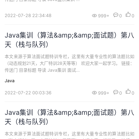
持
建
证
实
的
2022-07-28 22:34:48
999+
0
0
议
验
收
藏
Java集训（算法&amp;&amp;面试题）第八
天（栈与队列）
本文来源于算法面试题特训专栏，这里有大量专业性的算法题比如
（动态规划21天，大厂特训28天等等） 欢迎大家一起学习。 链接：
传送门 目录标题 导读 Java集训 面试...
Java
2022-07-22 00:03:36
999+
0
0
Java集训（算法&amp;&amp;面试题）第八
天（栈与队列）
本文来源于算法面试题特训专栏，这里有大量专业性的算法题比如