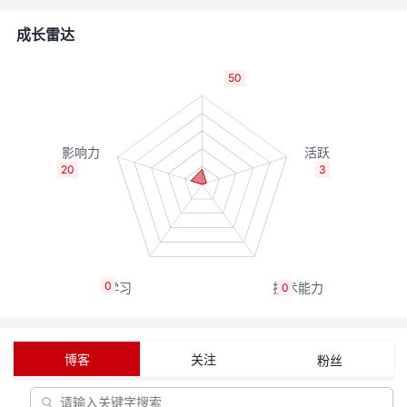
者
成长雷达
我
50
的
我
博
的
我
20
3
客
论
的
我
坛
圈
的
我
0
0
子
直
的
我
我
播
活
的
博客
关注
粉丝
我
动
关
的