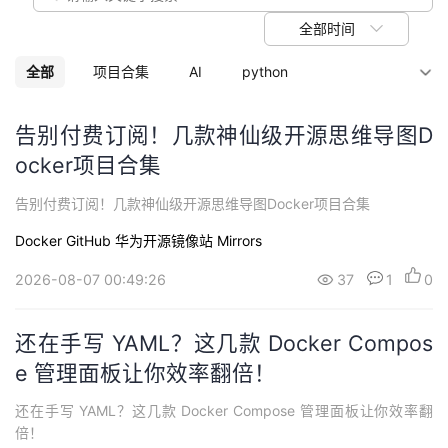
我
注
的
开
全部时间
的
Programs
发
全部
项目合集
AI
python
支
者
数据库
Windows
Mysql数据库
告别付费订阅！几款神仙级开源思维导图D
ocker项目合集
持
云原生
云计算
华为云
Docker
学
告别付费订阅！几款神仙级开源思维导图Docker项目合集
Linux
我
堂
Docker
GitHub
华为开源镜像站 Mirrors
的
我
我
2026-08-07 00:49:26
37
1
0
技
的
的
我
还在手写 YAML？这几款 Docker Compos
术
云
课
的
我
e 管理面板让你效率翻倍！
支
声
还在手写 YAML？这几款 Docker Compose 管理面板让你效率翻
程
认
的
我
倍！