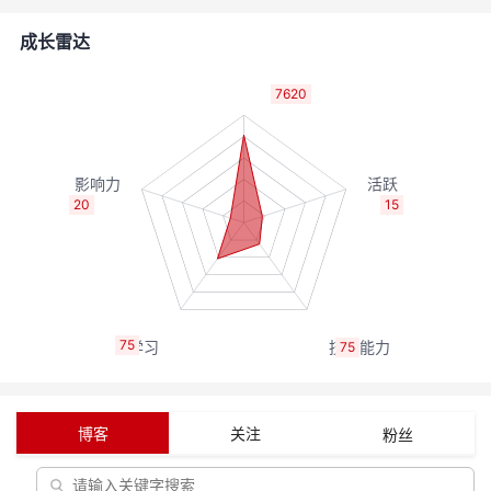
者
成长雷达
我
7620
的
我
博
的
我
20
15
客
论
的
我
坛
圈
的
我
75
75
子
直
的
我
我
播
活
的
博客
关注
粉丝
我
动
关
的