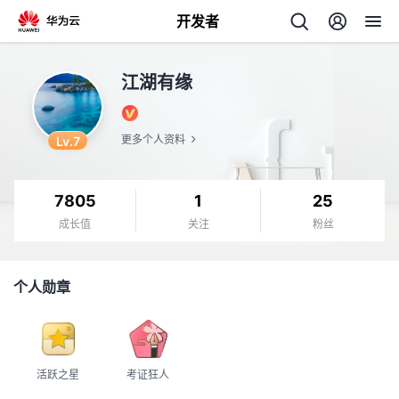
开发者
返
江湖有缘
回
Lv.7
更多个人资料
7805
1
25
个
成长值
关注
粉丝
我
人
个人勋章
的
主
开
页
活跃之星
考证狂人
发