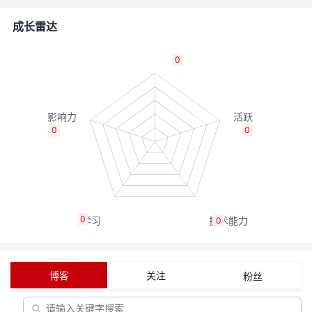
者
成长雷达
我
0
的
我
博
的
我
0
0
客
论
的
我
坛
圈
的
我
0
0
子
直
的
我
我
播
活
的
博客
关注
粉丝
我
动
关
的