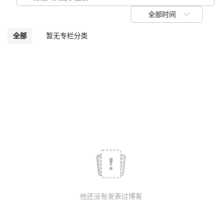
我
注
的
开
全部时间
的
Programs
发
全部
暂无专栏分类
支
者
持
学
我
堂
的
我
我
技
的
的
我
术
云
课
的
我
他还没有发表过博客
支
声
程
认
的
我