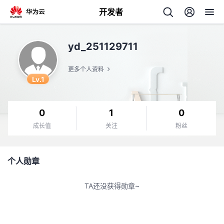
开发者
返
yd_251129711
回
更多个人资料
Lv.1
0
1
0
个
成长值
关注
粉丝
我
人
个人勋章
的
主
TA还没获得勋章~
开
页
发