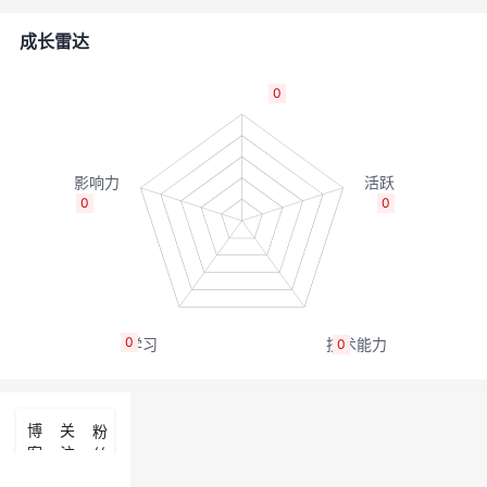
的
Programs
发
者
成长雷达
支
者
我
0
持
学
的
我
我
堂
博
的
我
0
0
的
我
客
论
的
我
我
技
的
坛
圈
的
我
的
我
0
0
术
云
子
直
的
我
课
的
我
支
声
播
活
的
程
认
的
我
博
关
粉
客
注
丝
持
建
动
关
证
实
的