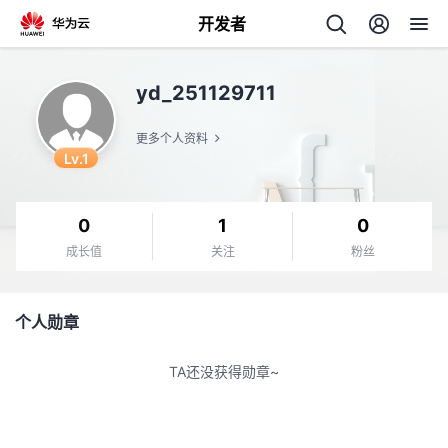
开发者
返
yd_251129711
回
更多个人资料
Lv.1
0
1
0
个
成长值
关注
粉丝
我
人
个人勋章
我
的
主
TA还没获得勋章~
我
的
开
页
我
的
开
发