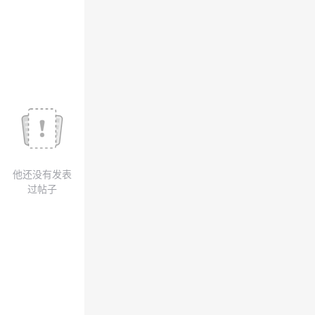
议
注
验
收
藏
他还没有发表
过帖子