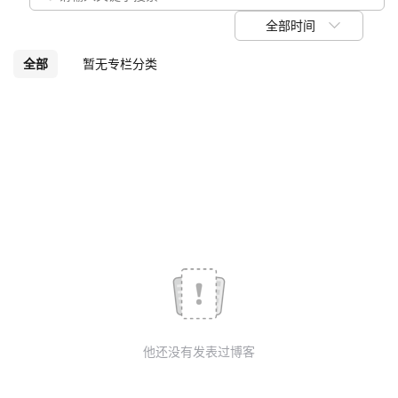
我
注
的
开
全部时间
的
Programs
发
全部
暂无专栏分类
支
者
持
学
我
堂
的
我
我
技
的
的
我
术
云
课
的
我
他还没有发表过博客
支
声
程
认
的
我