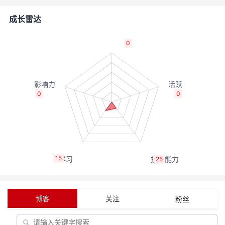
者
成长雷达
我
0
的
我
博
的
我
0
0
客
论
的
我
坛
圈
的
我
15
25
子
直
的
我
我
播
活
的
博客
关注
粉丝
我
动
关
的