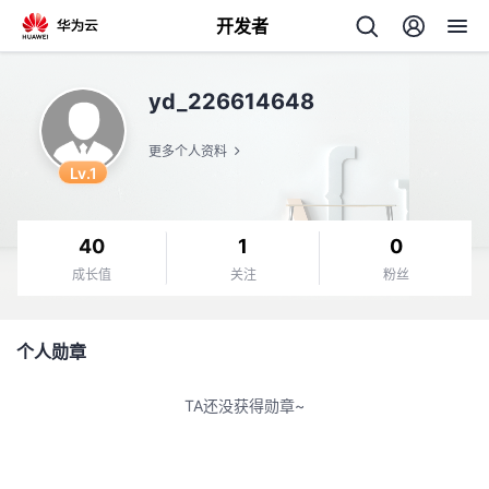
开发者
返
yd_226614648
回
更多个人资料
Lv.1
40
1
0
个
成长值
关注
粉丝
我
人
个人勋章
的
主
TA还没获得勋章~
开
页
发