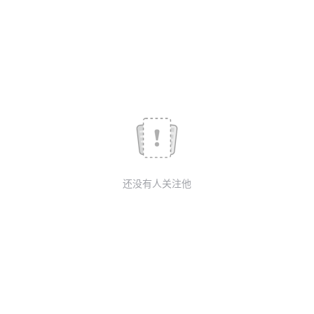
我
注
的
开
的
Programs
发
支
者
持
学
我
堂
还没有人关注他
的
我
我
技
的
的
我
术
云
课
的
我
支
声
程
认
的
我