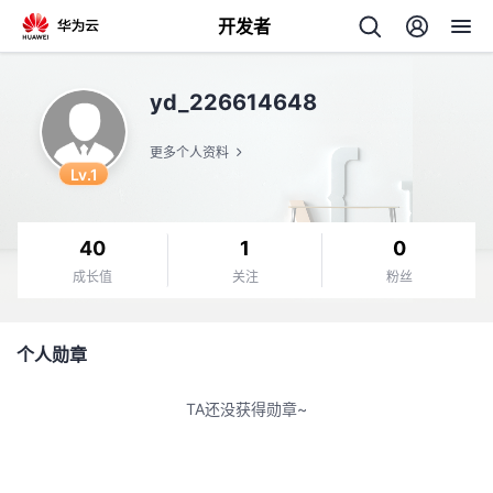
开发者
返
yd_226614648
回
更多个人资料
Lv.1
40
1
0
个
成长值
关注
粉丝
我
人
个人勋章
的
主
TA还没获得勋章~
开
页
发