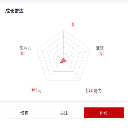
者
成长雷达
我
0
的
我
博
的
我
0
0
客
论
的
我
坛
圈
的
我
15
25
子
直
的
我
我
播
活
的
博客
关注
粉丝
我
动
关
的