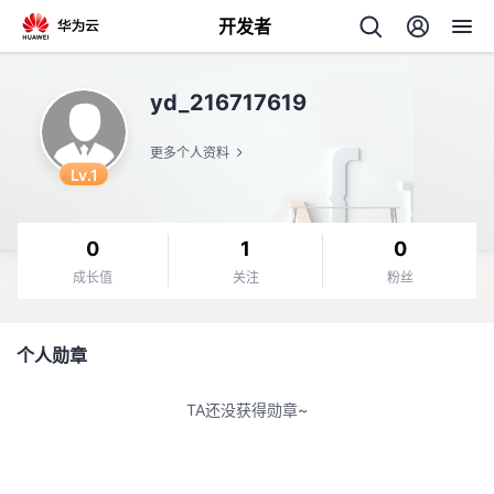
开发者
返
yd_216717619
回
更多个人资料
Lv.1
0
1
0
个
成长值
关注
粉丝
我
人
个人勋章
的
主
TA还没获得勋章~
开
页
发