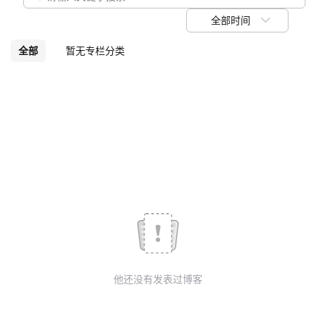
我
注
的
开
全部时间
的
Programs
发
全部
暂无专栏分类
支
者
持
学
我
堂
的
我
我
技
的
的
我
术
云
课
的
我
他还没有发表过博客
支
声
程
认
的
我