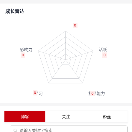
者
成长雷达
我
0
的
我
博
的
我
0
0
客
论
的
我
坛
圈
的
我
0
0
子
直
的
我
我
播
活
的
博客
关注
粉丝
我
动
关
的