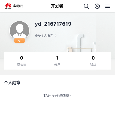
开发者
返
yd_216717619
回
更多个人资料
Lv.1
0
1
0
个
成长值
关注
粉丝
我
人
个人勋章
我
的
主
TA还没获得勋章~
我
的
开
页
我
的
开
发