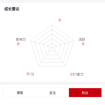
的
Programs
发
者
成长雷达
支
者
我
0
持
学
的
我
我
堂
博
的
我
0
0
的
我
客
论
的
我
我
技
的
坛
圈
的
我
的
我
0
0
术
云
子
直
的
我
课
的
我
支
声
播
活
的
程
认
的
我
博客
关注
粉丝
持
建
动
关
证
实
的