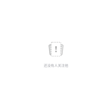
议
注
验
收
藏
还没有人关注他